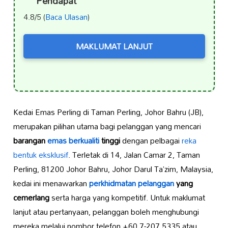
Pendapat
4.8/5 (
Baca Ulasan
)
MAKLUMAT LANJUT
Kedai Emas Perling di Taman Perling, Johor Bahru (JB),
merupakan pilihan utama bagi pelanggan yang mencari
barangan
emas berkualiti
tinggi
dengan pelbagai
reka
bentuk eksklusif
. Terletak di 14, Jalan Camar 2, Taman
Perling, 81200 Johor Bahru, Johor Darul Ta’zim, Malaysia,
kedai ini menawarkan
perkhidmatan pelanggan
yang
cemerlang
serta harga yang kompetitif. Untuk maklumat
lanjut atau pertanyaan, pelanggan boleh menghubungi
mereka melalui nombor telefon +60 7-207 5335 atau