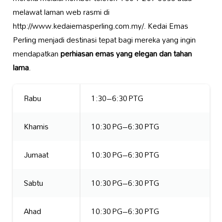
melawat laman web rasmi di
http://www.kedaiemasperling.com.my/. Kedai Emas
Perling menjadi destinasi tepat bagi mereka yang ingin
mendapatkan
perhiasan emas yang elegan dan tahan
lama
.
Rabu
1:30–6:30 PTG
Khamis
10:30 PG–6:30 PTG
Jumaat
10:30 PG–6:30 PTG
Sabtu
10:30 PG–6:30 PTG
Ahad
10:30 PG–6:30 PTG