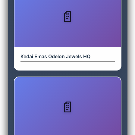
Kedai Emas Odelon Jewels HQ