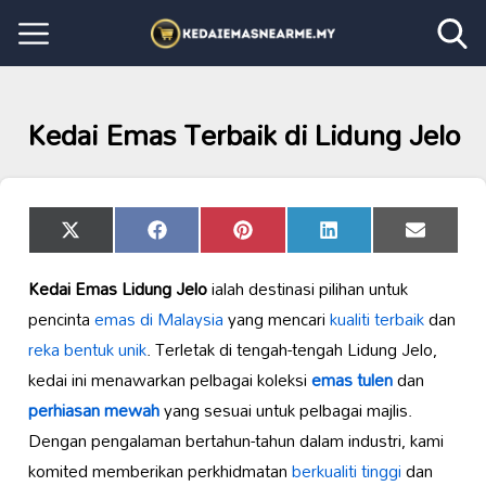
Kedai Emas Terbaik di Lidung Jelo
Share
Share
Share
Share
Share
X
Facebook
Pinterest
LinkedIn
Email
on
on
on
on
on
(Twitter)
Kedai Emas Lidung Jelo
ialah destinasi pilihan untuk
pencinta
emas di Malaysia
yang mencari
kualiti terbaik
dan
reka bentuk unik
. Terletak di tengah-tengah Lidung Jelo,
kedai ini menawarkan pelbagai koleksi
emas tulen
dan
perhiasan mewah
yang sesuai untuk pelbagai majlis.
Dengan pengalaman bertahun-tahun dalam industri, kami
komited memberikan perkhidmatan
berkualiti tinggi
dan