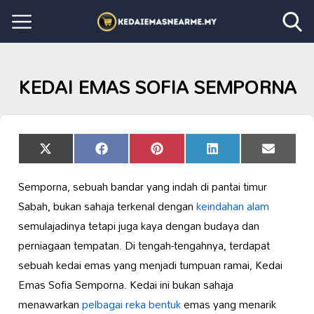
KEDAI EMAS SOFIA SEMPORNA
Share
Share
Share
Share
Share
X
Facebook
Pinterest
LinkedIn
Email
on
on
on
on
on
(Twitter)
Semporna, sebuah bandar yang indah di pantai timur
Sabah, bukan sahaja terkenal dengan
keindahan alam
semulajadinya tetapi juga kaya dengan budaya dan
perniagaan tempatan. Di tengah-tengahnya, terdapat
sebuah kedai emas yang menjadi tumpuan ramai, Kedai
Emas Sofia Semporna. Kedai ini bukan sahaja
menawarkan
pelbagai reka bentuk
emas yang menarik