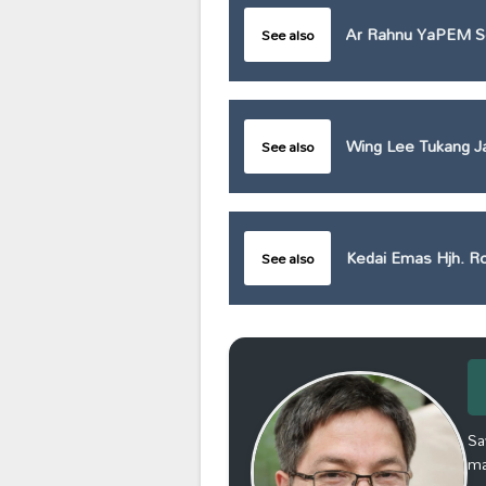
Ar Rahnu YaPEM 
See also
Wing Lee Tukang 
See also
Kedai Emas Hjh. R
See also
Sa
ma