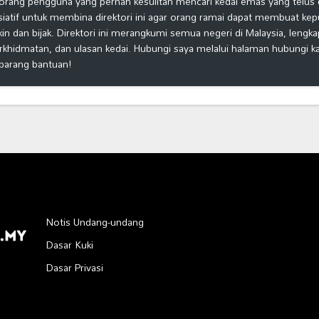
orang pengguna yang pernah kesulitan mencari kedai emas yang telus d
isiatif untuk membina direktori ini agar orang ramai dapat membuat ke
kin dan bijak. Direktori ini merangkumi semua negeri di Malaysia, lengk
rkhidmatan, dan ulasan kedai. Hubungi saya melalui halaman hubungi 
barang bantuan!
Notis Undang-undang
Dasar Kuki
Dasar Privasi