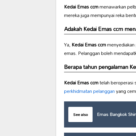
Kedai Emas ccm
menawarkan pelba
mereka juga mempunyai reka bentu
Adakah
Kedai Emas ccm
mena
Ya,
Kedai Emas ccm
menyediakan 
emas. Pelanggan boleh mendapatka
Berapa tahun pengalaman
Ke
Kedai Emas ccm
telah beroperasi
perkhidmatan pelanggan
yang ceme
Emas Bangkok Shi
See also