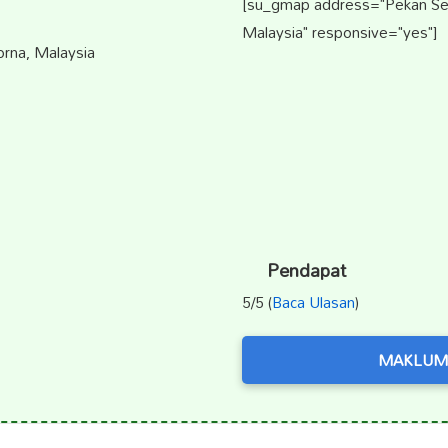
[su_gmap address="Pekan S
Malaysia" responsive="yes"]
rna, Malaysia
Pendapat
5/5 (
Baca Ulasan
)
MAKLUM