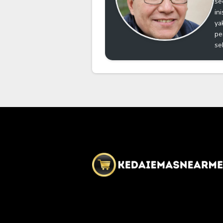
se
in
ya
pe
se