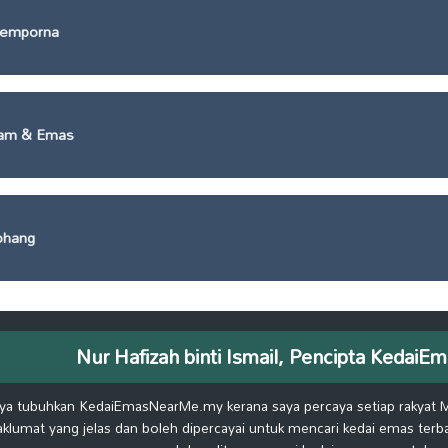
Semporna
Jam & Emas
ohang
Nur Hafizah binti Ismail, Pencipta Keda
ya tubuhkan KedaiEmasNearMe.my kerana saya percaya setiap rakyat 
klumat yang jelas dan boleh dipercayai untuk mencari kedai emas terb