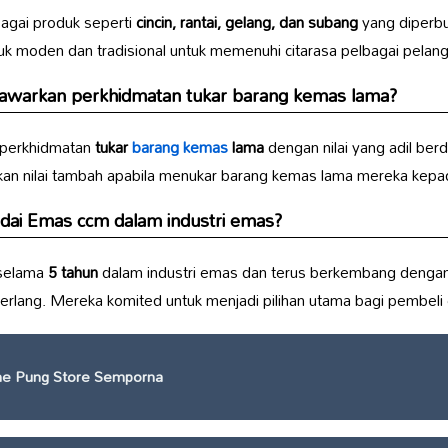
gai produk seperti
cincin, rantai, gelang, dan subang
yang diperbu
k moden dan tradisional untuk memenuhi citarasa pelbagai pelan
warkan perkhidmatan tukar barang kemas lama?
perkhidmatan
tukar
barang kemas
lama
dengan nilai yang adil be
n nilai tambah apabila menukar barang kemas lama mereka kepad
dai Emas ccm
dalam industri emas?
 selama
5 tahun
dalam industri emas dan terus berkembang dengan 
rlang. Mereka komited untuk menjadi pilihan utama bagi pembel
ne Pung Store Semporna