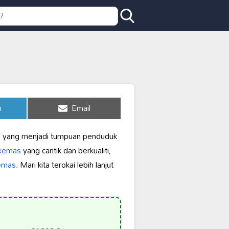
Share
n
Email
on
s yang menjadi tumpuan penduduk
 kemas
yang cantik dan berkualiti,
emas
. Mari kita terokai lebih lanjut