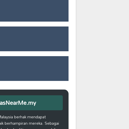
iEmasNearMe.my
Malaysia berhak mendapat
aik berhampiran mereka. Sebagai