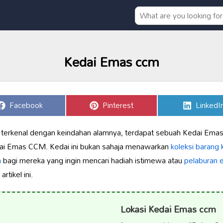
Kedai Emas ccm
Share
Share
Share
Facebook
Pinterest
LinkedI
on
on
on
 terkenal dengan keindahan alamnya, terdapat sebuah Kedai Ema
dai Emas CCM. Kedai ini bukan sahaja menawarkan
koleksi barang
a
bagi mereka yang ingin mencari hadiah istimewa atau
pelaburan 
tikel ini.
Lokasi Kedai Emas ccm