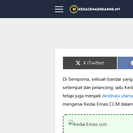
Share
X (Twitter)
on
Di Semporna, sebuah bandar yang
setempat dan pelancong, iaitu Ke
tetapi juga menjadi
destinasi utam
mengenai Kedai Emas CCM dalam ar