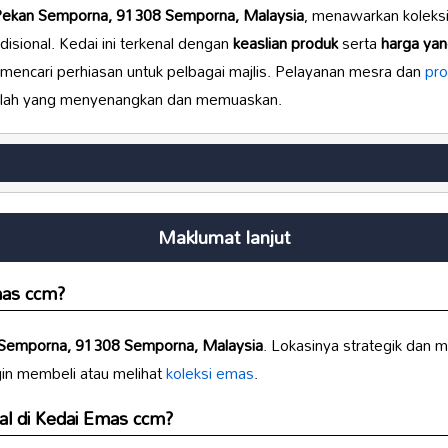
ekan Semporna, 91308 Semporna, Malaysia
, menawarkan koleks
isional. Kedai ini terkenal dengan
keaslian produk
serta
harga yan
 mencari perhiasan untuk pelbagai majlis. Pelayanan mesra dan
pro
lah yang menyenangkan dan memuaskan.
Maklumat lanjut
mas ccm
?
Semporna, 91308 Semporna, Malaysia
. Lokasinya strategik dan 
in membeli atau melihat
koleksi emas
.
al di
Kedai Emas ccm
?