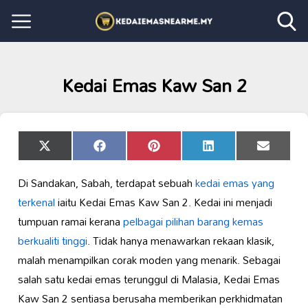
Kedai Emas Kaw San 2
Share
Share
Share
Share
Share
X
Facebook
Pinterest
LinkedIn
Email
on
on
on
on
on
(Twitter)
Di Sandakan, Sabah, terdapat sebuah
kedai emas yang
terkenal
iaitu Kedai Emas Kaw San 2. Kedai ini menjadi
tumpuan ramai kerana
pelbagai pilihan barang kemas
berkualiti tinggi
. Tidak hanya menawarkan rekaan klasik,
malah menampilkan corak moden yang menarik. Sebagai
salah satu kedai emas terunggul di Malasia, Kedai Emas
Kaw San 2 sentiasa berusaha memberikan perkhidmatan