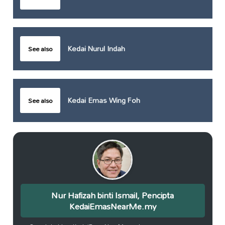
Kedai Nurul Indah
See also
Kedai Emas Wing Foh
See also
Nur Hafizah binti Ismail, Pencipta
KedaiEmasNearMe.my