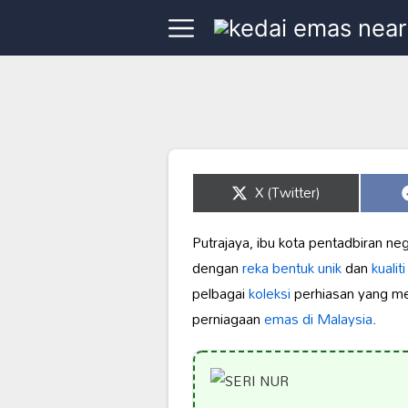
Share
X (Twitter)
on
Putrajaya, ibu kota pentadbiran n
dengan
reka bentuk unik
dan
kualiti
pelbagai
koleksi
perhiasan yang mem
perniagaan
emas di Malaysia
.