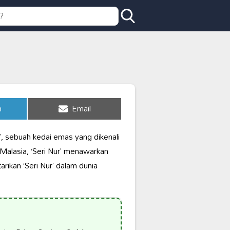
Share
n
Email
on
’, sebuah kedai emas yang dikenali
Malasia, ‘Seri Nur’ menawarkan
rikan ‘Seri Nur’ dalam dunia