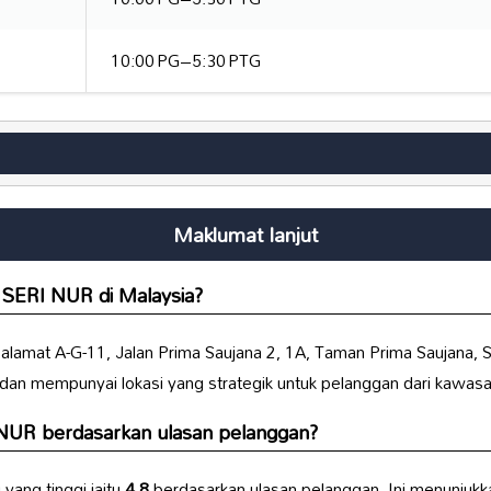
10:00 PG–5:30 PTG
Maklumat lanjut
i
SERI NUR
di Malaysia?
 alamat A-G-11, Jalan Prima Saujana 2, 1A, Taman Prima Saujana, 
dan mempunyai lokasi yang strategik untuk pelanggan dari kawasan
 NUR
berdasarkan ulasan pelanggan?
yang tinggi iaitu
4.8
berdasarkan ulasan pelanggan. Ini menunju