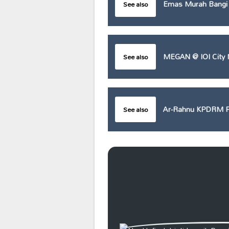
Emas Murah Bangi
See also
MEGAN @ IOI City 
See also
Ar-Rahnu KPDRM P
See also