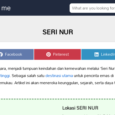
SERI NUR
Share
Share
Share
Facebook
Pinterest
LinkedI
on
on
on
egara, menjadi tumpuan keindahan dan kemewahan melalui ‘Seri Nur
 tinggi
. Sebagai salah satu
destinasi utama
untuk pencinta emas di 
ukau. Artikel ini akan meneroka keunggulan, sejarah, serta daya ta
Lokasi SERI NUR