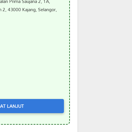
lan Prima Saujana 2, 1A,
 2, 43000 Kajang, Selangor,
AT LANJUT