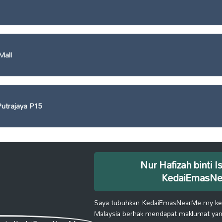
Mall
utrajaya P15
Nur Hafizah binti I
KedaiEmasN
Saya tubuhkan KedaiEmasNearMe.my kera
Malaysia berhak mendapat maklumat yang