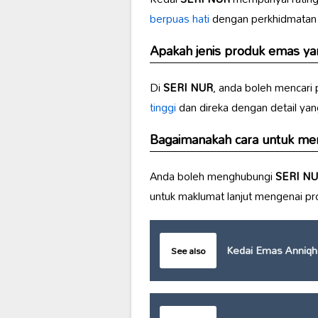
berpuas hati
dengan perkhidmatan d
Apakah jenis produk emas yan
Di
SERI NUR
, anda boleh mencari 
tinggi
dan direka dengan detail yan
Bagaimanakah cara untuk m
Anda boleh menghubungi
SERI N
untuk maklumat lanjut mengenai pr
Kedai Emas Anniqh 
See also