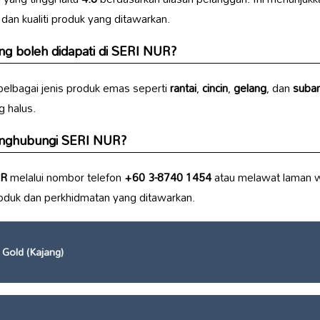
an kualiti produk yang ditawarkan.
g boleh didapati di
SERI NUR
?
pelbagai jenis produk emas seperti
rantai
,
cincin
,
gelang
, dan
suba
g halus.
enghubungi
SERI NUR
?
UR
melalui nombor telefon
+60 3-8740 1454
atau melawat laman 
oduk dan perkhidmatan yang ditawarkan.
Gold (Kajang)