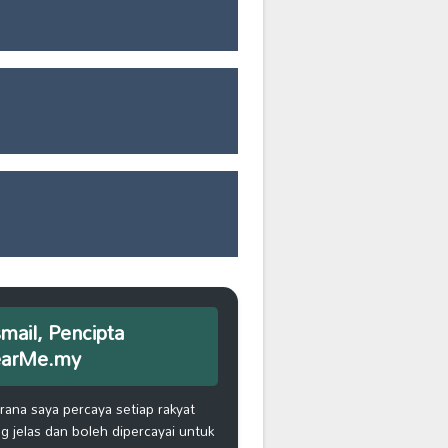
smail, Pencipta
earMe.my
na saya percaya setiap rakyat
 jelas dan boleh dipercayai untuk