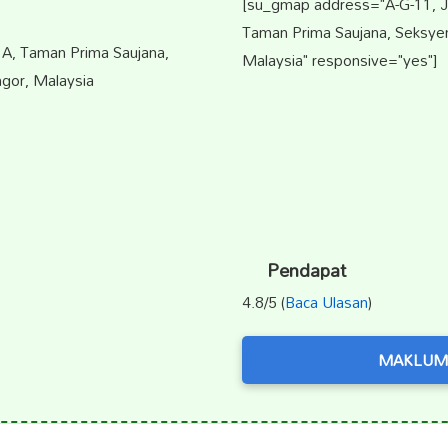
[su_gmap address="A-G-11, Ja
Taman Prima Saujana, Seksyen
 1A, Taman Prima Saujana,
Malaysia" responsive="yes"]
gor, Malaysia
Pendapat
4.8/5 (
Baca Ulasan
)
MAKLUM