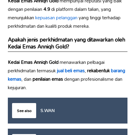
Kedai Emas Anniqh Gold
mempunyai reputasi yang baik
dengan penilaian
4.9
di platform dalam talian, yang
menunjukkan
kepuasan pelanggan
yang tinggi terhadap
perkhidmatan dan kualiti produk mereka.
Apakah jenis perkhidmatan yang ditawarkan oleh
Kedai Emas Anniqh Gold
?
Kedai Emas Anniqh Gold
menawarkan pelbagai
perkhidmatan termasuk
jual beli emas
,
rekabentuk
barang
kemas
, dan
penilaian emas
dengan profesionalisme dan
kejujuran.
S.WAN
See also