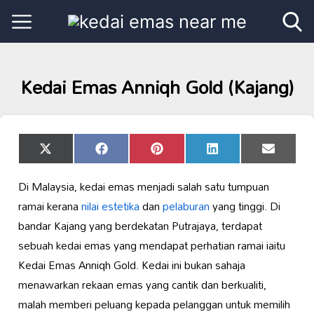
Kedai Emas Anniqh Gold (Kajang)
Share
Share
Share
Share
Share
X
Facebook
Pinterest
LinkedIn
Email
on
on
on
on
on
(Twitter)
Di Malaysia, kedai emas menjadi salah satu tumpuan
ramai kerana
nilai estetika
dan
pelaburan
yang tinggi. Di
bandar Kajang yang berdekatan Putrajaya, terdapat
sebuah kedai emas yang mendapat perhatian ramai iaitu
Kedai Emas Anniqh Gold. Kedai ini bukan sahaja
menawarkan rekaan emas yang cantik dan berkualiti,
malah memberi peluang kepada pelanggan untuk memilih