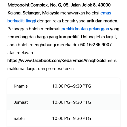
Metropoint Complex, No. G, 05, Jalan Jelok 8, 43000
Kajang, Selangor, Malaysia
menawarkan koleksi
emas
berkualiti tinggi
dengan reka bentuk yang
unik dan moden
.
Pelanggan boleh menikmati
perkhidmatan pelanggan
yang
cemerlang
dan
harga yang kompetitif
. Untung lebih lanjut,
anda boleh menghubungi mereka di
+60 16-236 9007
atau melayari
https://www.facebook.com/KedaiEmasAnniqhGold
untuk
maklumat lanjut dan promosi terkini.
Khamis
10:00 PG–9:30 PTG
Jumaat
10:00 PG–9:30 PTG
Sabtu
10:00 PG–9:30 PTG