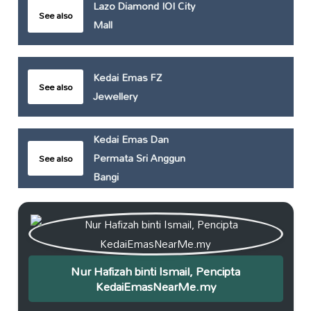
Lazo Diamond IOI City
See also
Mall
Kedai Emas FZ
See also
Jewellery
Kedai Emas Dan
Permata Sri Anggun
See also
Bangi
Nur Hafizah binti Ismail, Pencipta
KedaiEmasNearMe.my