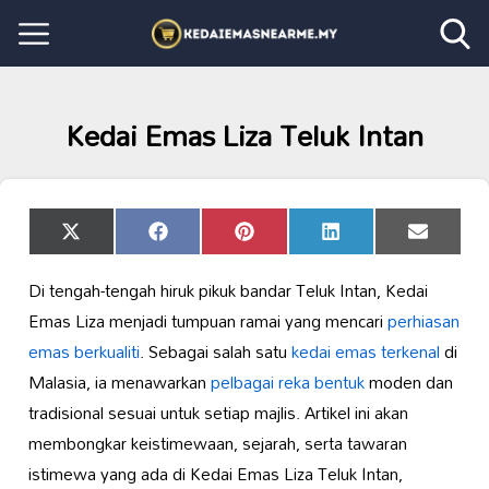
Kedai Emas Liza Teluk Intan
Share
Share
Share
Share
Share
X
Facebook
Pinterest
LinkedIn
Email
on
on
on
on
on
(Twitter)
Di tengah-tengah hiruk pikuk bandar Teluk Intan, Kedai
Emas Liza menjadi tumpuan ramai yang mencari
perhiasan
emas berkualiti
. Sebagai salah satu
kedai emas terkenal
di
Malasia, ia menawarkan
pelbagai reka bentuk
moden dan
tradisional sesuai untuk setiap majlis. Artikel ini akan
membongkar keistimewaan, sejarah, serta tawaran
istimewa yang ada di Kedai Emas Liza Teluk Intan,