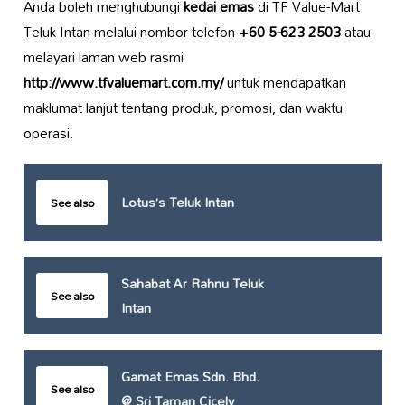
Anda boleh menghubungi
kedai emas
di TF Value-Mart
Teluk Intan melalui nombor telefon
+60 5-623 2503
atau
melayari laman web rasmi
http://www.tfvaluemart.com.my/
untuk mendapatkan
maklumat lanjut tentang produk, promosi, dan waktu
operasi.
Lotus’s Teluk Intan
See also
Sahabat Ar Rahnu Teluk
See also
Intan
Gamat Emas Sdn. Bhd.
See also
@ Sri Taman Cicely