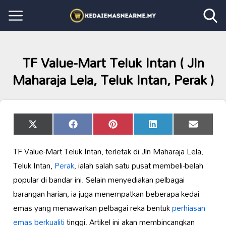
TF Value-Mart Teluk Intan ( Jln
Maharaja Lela, Teluk Intan, Perak )
Share
Share
Share
Share
Share
X
Facebook
Pinterest
LinkedIn
Email
on
on
on
on
on
(Twitter)
TF Value-Mart Teluk Intan, terletak di Jln Maharaja Lela,
Teluk Intan,
Perak
, ialah salah satu pusat membeli-belah
popular di bandar ini. Selain menyediakan pelbagai
barangan harian, ia juga menempatkan beberapa kedai
emas yang menawarkan pelbagai reka bentuk
perhiasan
emas berkualiti
tinggi. Artikel ini akan membincangkan