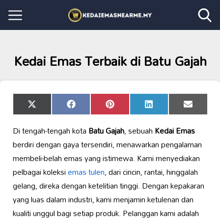
Kedai Emas Terbaik di Batu Gajah
Share
Share
Share
Share
Share
X
Facebook
Pinterest
LinkedIn
Email
on
on
on
on
on
(Twitter)
Di tengah-tengah kota
Batu Gajah
, sebuah
Kedai Emas
berdiri dengan gaya tersendiri, menawarkan pengalaman
membeli-belah emas yang istimewa. Kami menyediakan
pelbagai koleksi
emas tulen
, dari cincin, rantai, hinggalah
gelang, direka dengan ketelitian tinggi. Dengan kepakaran
yang luas dalam industri, kami menjamin ketulenan dan
kualiti unggul bagi setiap produk. Pelanggan kami adalah