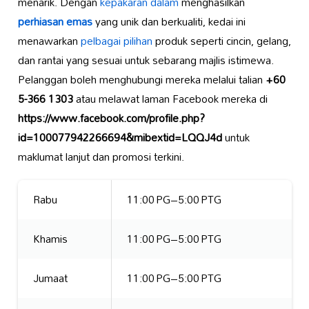
menarik. Dengan
kepakaran dalam
menghasilkan
perhiasan emas
yang unik dan berkualiti, kedai ini
menawarkan
pelbagai pilihan
produk seperti cincin, gelang,
dan rantai yang sesuai untuk sebarang majlis istimewa.
Pelanggan boleh menghubungi mereka melalui talian
+60
5-366 1303
atau melawat laman Facebook mereka di
https://www.facebook.com/profile.php?
id=100077942266694&mibextid=LQQJ4d
untuk
maklumat lanjut dan promosi terkini.
Rabu
11:00 PG–5:00 PTG
Khamis
11:00 PG–5:00 PTG
Jumaat
11:00 PG–5:00 PTG