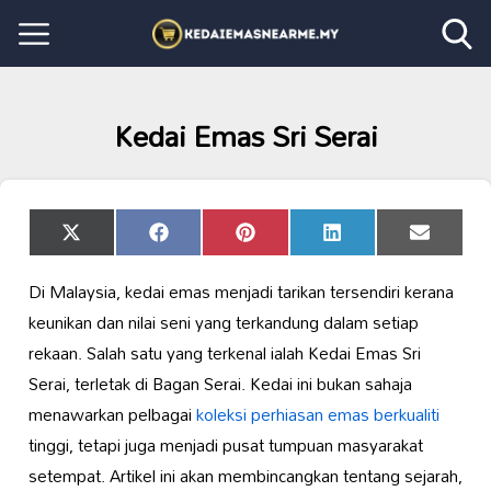
Kedai Emas Sri Serai
Share
Share
Share
Share
Share
X
Facebook
Pinterest
LinkedIn
Email
on
on
on
on
on
(Twitter)
Di Malaysia, kedai emas menjadi tarikan tersendiri kerana
keunikan dan nilai seni yang terkandung dalam setiap
rekaan. Salah satu yang terkenal ialah Kedai Emas Sri
Serai, terletak di Bagan Serai. Kedai ini bukan sahaja
menawarkan pelbagai
koleksi
perhiasan emas berkualiti
tinggi, tetapi juga menjadi pusat tumpuan masyarakat
setempat. Artikel ini akan membincangkan tentang sejarah,