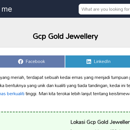
Gcp Gold Jewellery
Share
Share
Facebook
LinkedIn
on
on
l yang meriah, terdapat sebuah kedai emas yang menjadi tumpuan p
a bentuknya yang unik dan kualiti yang tiada tandingan, kedai ini te
as berkualiti
tinggi. Mari kita terokai lebih lanjut tentang keistim
Lokasi Gcp Gold Jeweller