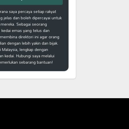
na saya percaya setiap rakyat
 jelas dan boleh dipercayai untuk
 mereka. Sebagai seorang
 kedai emas yang telus dan
k membina direktori ini agar orang
n dengan lebih yakin dan bijak.
i Malaysia, lengkap dengan
an kedai. Hubungi saya melalui
emerlukan sebarang bantuan!