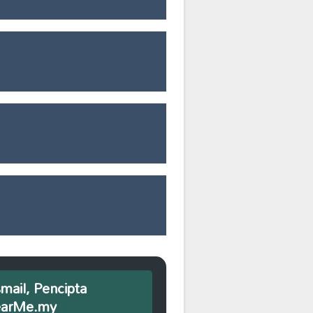
smail, Pencipta
earMe.my