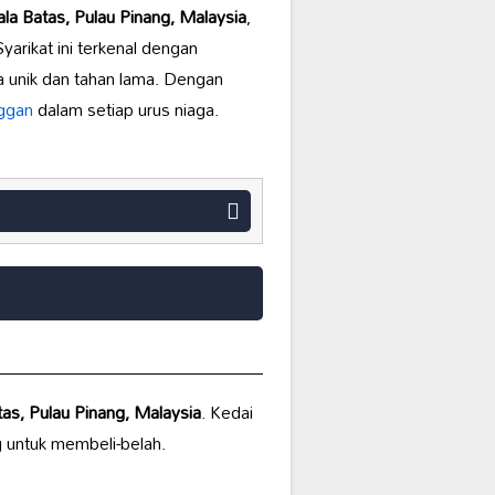
a Batas, Pulau Pinang, Malaysia
,
Syarikat ini terkenal dengan
a unik dan tahan lama. Dengan
ggan
dalam setiap urus niaga.
as, Pulau Pinang, Malaysia
. Kedai
 untuk membeli-belah.