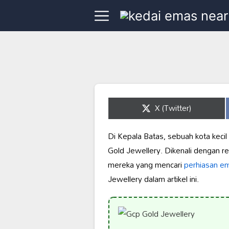
Share
X (Twitter)
on
Di Kepala Batas, sebuah kota keci
Gold Jewellery. Dikenali dengan rek
mereka yang mencari
perhiasan em
Jewellery dalam artikel ini.