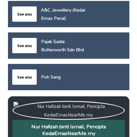
A&C Jewellery (Kedai
See also
Emas Perai)
Pajak Gadai
See also
Butterworth Sdn Bhd
Poh Sang
See also
Nur Hafizah binti Ismail, Pencipta
KedaiEmasNearMe.my