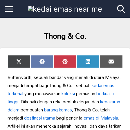
Thong & Co.
Share
Share
Share
Share
Share
X
Facebook
Pinterest
LinkedIn
Email
on
on
on
on
on
(Twitter)
Butterworth, sebuah bandar yang meriah di utara Malaya,
menjadi tempat bagi Thong & Co., sebuah
kedai emas
terkenal
yang menawarkan
koleksi
perhiasan
berkualiti
tinggi
. Dikenali dengan reka bentuk elegan dan
kepakaran
dalam
pembuatan
barang kemas
, Thong & Co. telah
menjadi
destinasi utama
bagi pencinta
emas di Malaysia
.
Artikel ini akan meneroka sejarah, inovasi, dan daya tarikan