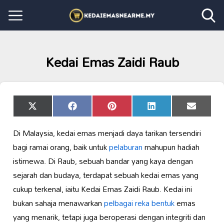
Kedai Emas Zaidi Raub
Share
Share
Share
Share
Share
X
Facebook
Pinterest
LinkedIn
Email
on
on
on
on
on
(Twitter)
Di Malaysia, kedai emas menjadi daya tarikan tersendiri
bagi ramai orang, baik untuk
pelaburan
mahupun hadiah
istimewa. Di Raub, sebuah bandar yang kaya dengan
sejarah dan budaya, terdapat sebuah kedai emas yang
cukup terkenal, iaitu Kedai Emas Zaidi Raub. Kedai ini
bukan sahaja menawarkan
pelbagai reka bentuk
emas
yang menarik, tetapi juga beroperasi dengan integriti dan