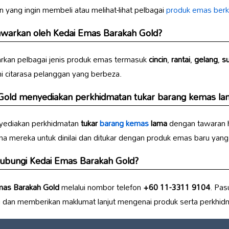
 yang ingin membeli atau melihat-lihat pelbagai
produk emas berku
tawarkan oleh
Kedai Emas Barakah Gold
?
an pelbagai jenis produk emas termasuk
cincin
,
rantai
,
gelang
,
s
i citarasa pelanggan yang berbeza.
Gold
menyediakan perkhidmatan tukar barang kemas la
ediakan perkhidmatan
tukar
barang kemas
lama
dengan tawaran h
mereka untuk dinilai dan ditukar dengan produk emas baru yang 
hubungi
Kedai Emas Barakah Gold
?
mas Barakah Gold
melalui nombor telefon
+60 11-3311 9104
. Pas
 dan memberikan maklumat lanjut mengenai produk serta perkhid