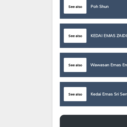
Poh Shun
See also
KEDAI EMAS ZAID
See also
Wawasan Emas Ent
See also
Kedai Emas Sri Se
See also