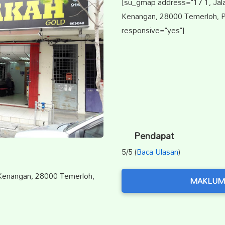
[su_gmap address="17 1, Jal
Kenangan, 28000 Temerloh, P
responsive="yes"]
Pendapat
5/5 (
Baca Ulasan
)
 Kenangan, 28000 Temerloh,
MAKLUM