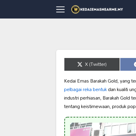
Share
X (Twitter)
on
Kedai Emas Barakah Gold, yang terl
pelbagai reka bentuk
dan kualiti u
industri perhiasan, Barakah Gold t
tentang keistimewaan, produk pop