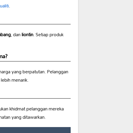
aliti
.
ubang
, dan
liontin
. Setiap produk
ma?
arga yang berpatutan. Pelanggan
lebih menarik.
ukan khidmat pelanggan mereka
matan yang ditawarkan.