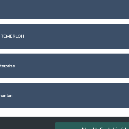
I TEMERLOH
erprise
mantan