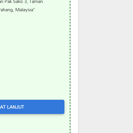
an Pak Sako 3, Taman
ahang, Malaysia"
AT LANJUT