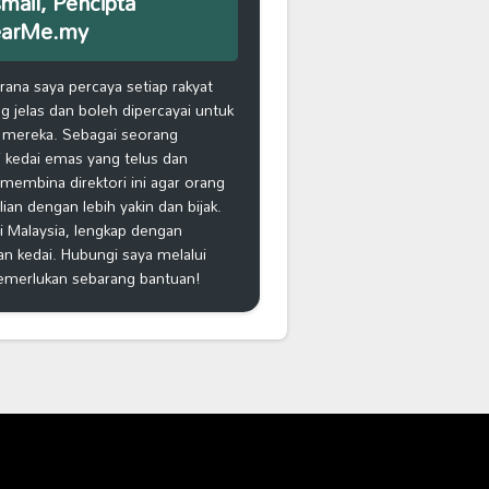
smail, Pencipta
earMe.my
na saya percaya setiap rakyat
 jelas dan boleh dipercayai untuk
 mereka. Sebagai seorang
 kedai emas yang telus dan
k membina direktori ini agar orang
n dengan lebih yakin dan bijak.
i Malaysia, lengkap dengan
an kedai. Hubungi saya melalui
emerlukan sebarang bantuan!