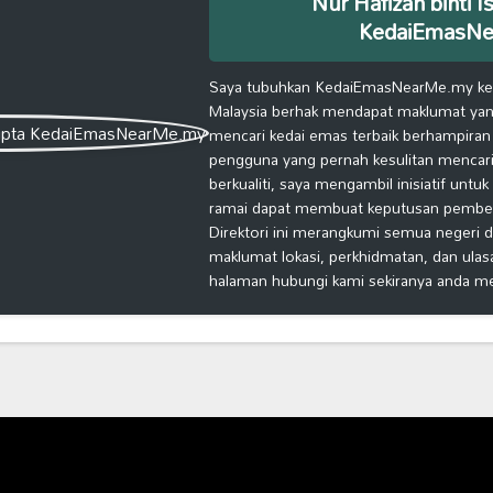
Nur Hafizah binti I
KedaiEmasN
Saya tubuhkan KedaiEmasNearMe.my kera
Malaysia berhak mendapat maklumat yang
mencari kedai emas terbaik berhampiran
pengguna yang pernah kesulitan mencari
berkualiti, saya mengambil inisiatif untu
ramai dapat membuat keputusan pembelia
Direktori ini merangkumi semua negeri d
maklumat lokasi, perkhidmatan, dan ulas
halaman hubungi kami sekiranya anda m