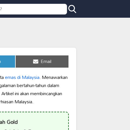
Share
n
Email
on
nta
emas di Malaysia
. Menawarkan
ngalaman bertahun-tahun dalam
 Artikel ini akan membincangkan
hiasan Malaysia.
ah Gold