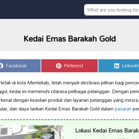
Kedai Emas Barakah Gold
Share
Share
Share
Facebook
Pinterest
LinkedI
on
on
on
etak di kota Mentekab, telah menjadi destinasi pilihan bagi penci
nggul, kedai ini memenuhi citarasa pelbagai pelanggan. Dengan pe
erkenal dengan keaslian produk dan layanan pelanggan yang mesra.
ular, dan daya tarikan Kedai Emas Barakah Gold dalam
pasaran
per
Lokasi Kedai Emas Barak