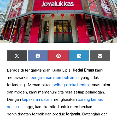
Share
Share
Share
Share
Share
X
Facebook
Pinterest
LinkedIn
Email
on
on
on
on
on
(Twitter)
Berada di tengah-tengah Kuala Lipis,
Kedai Emas
kami
menawarkan
pengalaman membeli emas
yang tidak
tertandingi. Menampilkan
pelbagai reka bentuk
emas tulen
dan moden, kami memenuhi cita rasa setiap pelanggan.
Dengan
kepakaran dalam
menghasilkan
barang kemas
berkualiti
tinggi, kami komited untuk memberikan
perkhidmatan terbaik dan produk
terjamin
. Datanglah dan