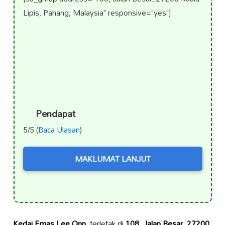
Lipis, Pahang, Malaysia" responsive="yes"]
Pendapat
5/5 (
Baca Ulasan
)
MAKLUMAT LANJUT
Kedai Emas Lee Onn
, terletak di
108, Jalan Besar, 27200