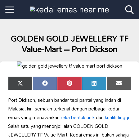
GOLDEN GOLD JEWELLERY TF
Value-Mart – Port Dickson
Share
Share
Share
Share
Share
X
Facebook
Pinterest
LinkedIn
Email
on
on
on
on
on
(Twitter)
Port Dickson, sebuah bandar tepi pantai yang indah di
Malasia, kini semakin terkenal dengan pelbagai kedai
emas yang menawarkan
reka bentuk unik
dan
kualiti tinggi
.
Salah satu yang menonjol ialah GOLDEN GOLD
JEWELLERY TF Value-Mart. Kedai emas ini bukan sahaja