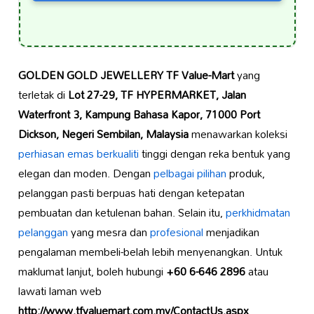
GOLDEN GOLD JEWELLERY TF Value-Mart
yang
terletak di
Lot 27-29, TF HYPERMARKET, Jalan
Waterfront 3, Kampung Bahasa Kapor, 71000 Port
Dickson, Negeri Sembilan, Malaysia
menawarkan koleksi
perhiasan emas berkualiti
tinggi dengan reka bentuk yang
elegan dan moden. Dengan
pelbagai pilihan
produk,
pelanggan pasti berpuas hati dengan ketepatan
pembuatan dan ketulenan bahan. Selain itu,
perkhidmatan
pelanggan
yang mesra dan
profesional
menjadikan
pengalaman membeli-belah lebih menyenangkan. Untuk
maklumat lanjut, boleh hubungi
+60 6-646 2896
atau
lawati laman web
http://www.tfvaluemart.com.my/ContactUs.aspx
.