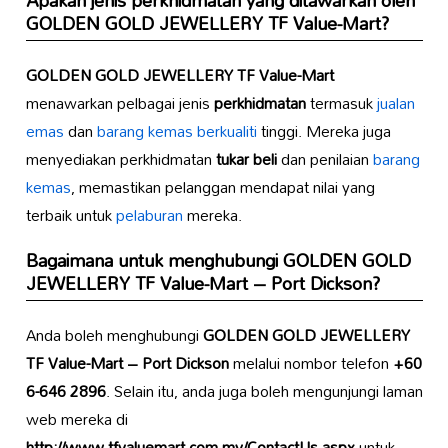
Apakah jenis perkhidmatan yang ditawarkan oleh
GOLDEN GOLD JEWELLERY TF Value-Mart
?
GOLDEN GOLD JEWELLERY TF Value-Mart
menawarkan pelbagai jenis
perkhidmatan
termasuk
jualan
emas
dan
barang kemas berkualiti
tinggi. Mereka juga
menyediakan perkhidmatan
tukar beli
dan penilaian
barang
kemas
, memastikan pelanggan mendapat nilai yang
terbaik untuk
pelaburan
mereka.
Bagaimana untuk menghubungi
GOLDEN GOLD
JEWELLERY TF Value-Mart – Port Dickson
?
Anda boleh menghubungi
GOLDEN GOLD JEWELLERY
TF Value-Mart – Port Dickson
melalui nombor telefon
+60
6-646 2896
. Selain itu, anda juga boleh mengunjungi laman
web mereka di
http://www.tfvaluemart.com.my/ContactUs.aspx
untuk