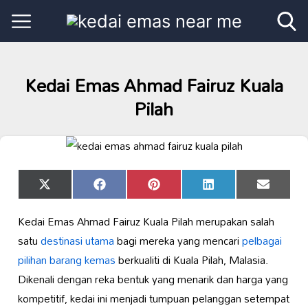
Kedai Emas Ahmad Fairuz Kuala
Pilah
Share
Share
Share
Share
Share
X
Facebook
Pinterest
LinkedIn
Email
on
on
on
on
on
(Twitter)
Kedai Emas Ahmad Fairuz Kuala Pilah merupakan salah
satu
destinasi utama
bagi mereka yang mencari
pelbagai
pilihan barang kemas
berkualiti di Kuala Pilah, Malasia.
Dikenali dengan reka bentuk yang menarik dan harga yang
kompetitif, kedai ini menjadi tumpuan pelanggan setempat