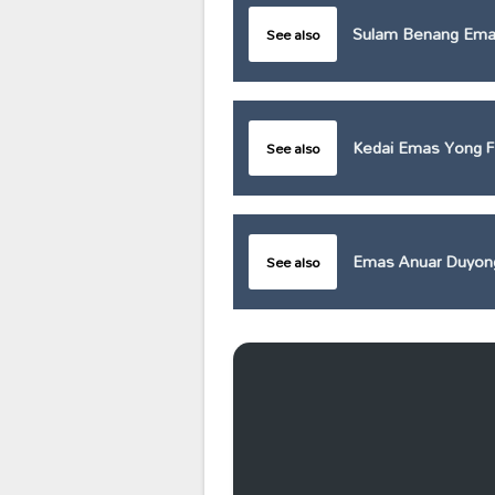
Sulam Benang Em
See also
Kedai Emas Yong F
See also
Emas Anuar Duyon
See also