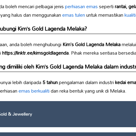
nda boleh mencari pelbagai jenis
perhiasan emas
seperti
rantai, gel
l yang halus dan menggunakan
emas tulen
untuk memastikan
kualit
hubungi
Kim’s Gold Lagenda Melaka
?
nyaan, anda boleh menghubungi
Kim’s Gold Lagenda Melaka
melalu
i
https://linktr.ee/kimsgoldlagenda
. Pihak mereka sentiasa bersed
 dimiliki oleh
Kim’s Gold Lagenda Melaka
dalam indust
yai lebih daripada
5 tahun
pengalaman dalam industri
kedai em
perhiasan
emas berkualiti
dan reka bentuk yang unik di Melaka.
old & Jewellery