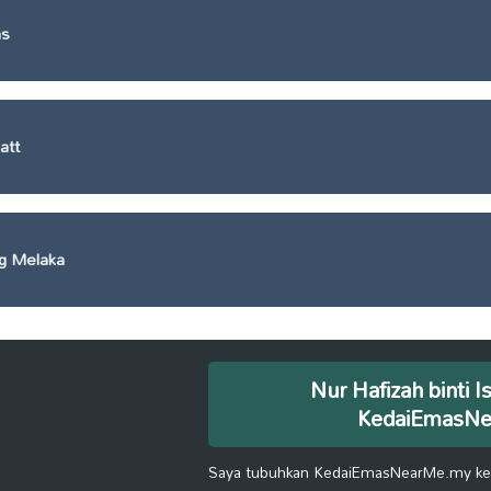
as
att
g Melaka
Nur Hafizah binti I
KedaiEmasN
Saya tubuhkan KedaiEmasNearMe.my kera