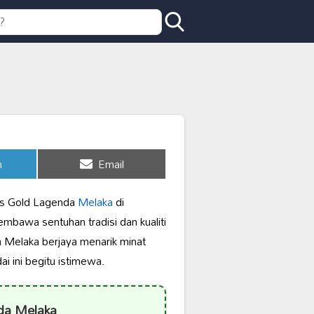
Share
n
Email
on
’s Gold Lagenda
Melaka
di
mbawa sentuhan tradisi dan kualiti
 Melaka berjaya menarik minat
i ini begitu istimewa.
da Melaka