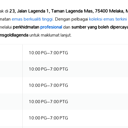
tak di
23, Jalan Lagenda 1, Taman Lagenda Mas, 75400 Melaka, M
dmatan
emas berkualiti tinggi
. Dengan pelbagai
koleksi emas terkini
elalui
perkhidmatan
profesional
dan
sumber yang boleh dipercaya
kimsgoldlagenda
untuk maklumat lanjut.
10:00 PG–7:00 PTG
10:00 PG–7:00 PTG
10:00 PG–7:00 PTG
10:00 PG–7:00 PTG
10:00 PG–7:00 PTG