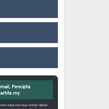
smail, Pencipta
earMe.my
na saya percaya setiap rakyat