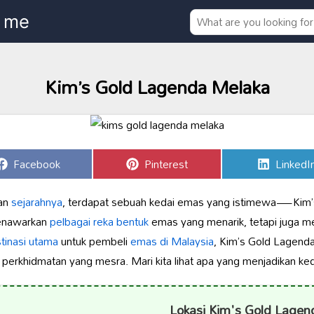
Kim’s Gold Lagenda Melaka
Share
Share
Share
Facebook
Pinterest
LinkedI
on
on
on
san
sejarahnya
, terdapat sebuah kedai emas yang istimewa—Kim
menawarkan
pelbagai reka bentuk
emas yang menarik, tetapi juga me
tinasi utama
untuk pembeli
emas di Malaysia
, Kim’s Gold Lagenda
erkhidmatan yang mesra. Mari kita lihat apa yang menjadikan keda
Lokasi Kim's Gold Lagen