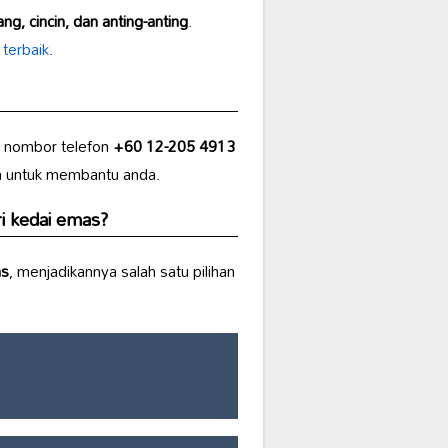
ang, cincin, dan anting-anting
.
i terbaik
.
i nombor telefon
+60 12-205 4913
ia untuk membantu anda.
ri
kedai emas
?
as
, menjadikannya salah satu pilihan