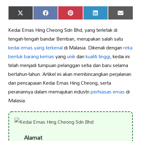
Share
Share
Share
Share
Share
X
Facebook
Pinterest
LinkedIn
Email
on
on
on
on
on
(Twitter)
Kedai Emas Hing Cheong Sdn Bhd, yang terletak di
tengah-tengah bandar Bemban, merupakan salah satu
kedai emas yang terkenal
di Malasia. Dikenali dengan
reka
bentuk barang kemas
yang
unik
dan
kualiti tinggi
, kedai ini
telah menjadi tumpuan pelanggan setia dan baru selama
bertahun-tahun. Artikel ini akan membincangkan perjalanan
dan pencapaian Kedai Emas Hing Cheong, serta
peranannya dalam memajukan industri
perhiasan emas
di
Malasia.
Alamat