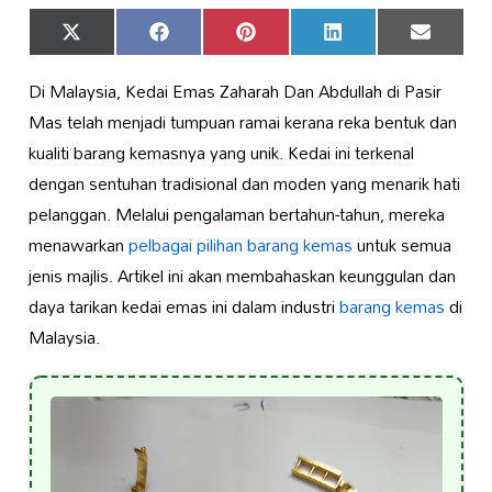
Share
Share
Share
Share
Share
X
Facebook
Pinterest
LinkedIn
Email
on
on
on
on
on
(Twitter)
Di Malaysia, Kedai Emas Zaharah Dan Abdullah di Pasir
Mas telah menjadi tumpuan ramai kerana reka bentuk dan
kualiti barang kemasnya yang unik. Kedai ini terkenal
dengan sentuhan tradisional dan moden yang menarik hati
pelanggan. Melalui pengalaman bertahun-tahun, mereka
menawarkan
pelbagai pilihan barang kemas
untuk semua
jenis majlis. Artikel ini akan membahaskan keunggulan dan
daya tarikan kedai emas ini dalam industri
barang kemas
di
Malaysia.