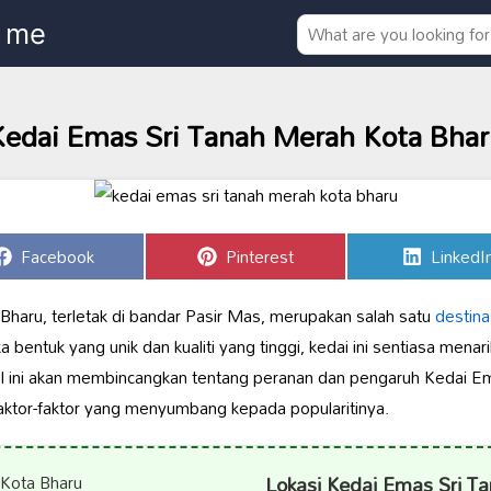
Kedai Emas Sri Tanah Merah Kota Bhar
Share
Share
Share
Facebook
Pinterest
LinkedI
on
on
on
Bharu, terletak di bandar Pasir Mas, merupakan salah satu
destina
a bentuk yang unik dan kualiti yang tinggi, kedai ini sentiasa menar
kel ini akan membincangkan tentang peranan dan pengaruh Kedai E
faktor-faktor yang menyumbang kepada popularitinya.
Lokasi Kedai Emas Sri T