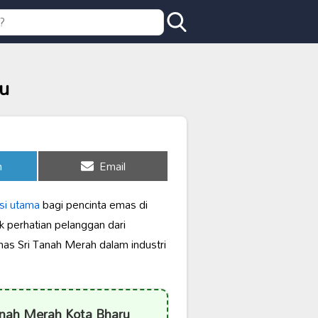
u
Share
n
Email
on
si utama
bagi pencinta emas di
ik perhatian pelanggan dari
mas Sri Tanah Merah dalam industri
anah Merah Kota Bharu