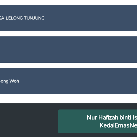
GA LELONG TUNJUNG
eong Woh
Nur Hafizah binti I
KedaiEmasN