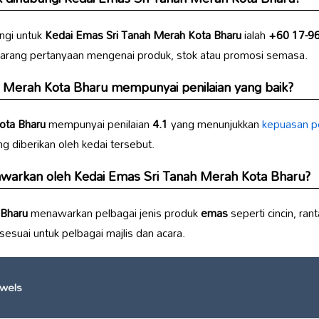
ngi untuk
Kedai Emas Sri Tanah Merah Kota Bharu
ialah
+60 17-9
arang pertanyaan mengenai produk, stok atau promosi semasa.
h Merah Kota Bharu
mempunyai penilaian yang baik?
ota Bharu
mempunyai penilaian
4.1
yang menunjukkan
kepuasan p
g diberikan oleh kedai tersebut.
tawarkan oleh
Kedai Emas Sri Tanah Merah Kota Bharu
?
 Bharu
menawarkan pelbagai jenis produk
emas
seperti cincin, ra
esuai untuk pelbagai majlis dan acara.
wels