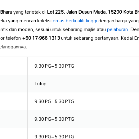
 Bharu
yang terletak di
Lot 225, Jalan Dusun Muda, 15200 Kota Bha
ka yang mencari koleksi
emas berkualiti tinggi
dengan harga yang 
tik dan moden, sesuai untuk sebarang majlis atau
pelaburan
. De
or telefon
+60 17-966 1313
untuk sebarang pertanyaan, Kedai E
elanggannya.
9:30 PG–5:30 PTG
Tutup
9:30 PG–5:30 PTG
9:30 PG–5:30 PTG
9:30 PG–5:30 PTG