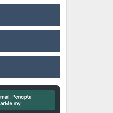
smail, Pencipta
earMe.my