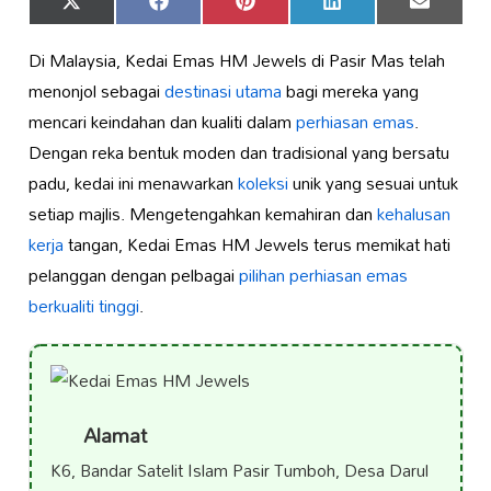
Share
Share
Share
Share
Share
X
Facebook
Pinterest
LinkedIn
Email
on
on
on
on
on
(Twitter)
Di Malaysia, Kedai Emas HM Jewels di Pasir Mas telah
menonjol sebagai
destinasi utama
bagi mereka yang
mencari keindahan dan kualiti dalam
perhiasan emas
.
Dengan reka bentuk moden dan tradisional yang bersatu
padu, kedai ini menawarkan
koleksi
unik yang sesuai untuk
setiap majlis. Mengetengahkan kemahiran dan
kehalusan
kerja
tangan, Kedai Emas HM Jewels terus memikat hati
pelanggan dengan pelbagai
pilihan perhiasan emas
berkualiti tinggi
.
Alamat
K6, Bandar Satelit Islam Pasir Tumboh, Desa Darul