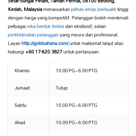
Setar-Sungai Petani, Taman Permai, 08100 Bedong,
Kedah, Malaysia
menawarkan
pilihan emas berkualiti
tinggi
dengan harga yang kompetitif. Pelanggan boleh menikmati
pelbagai
reka bentuk terkini
dan eksklusif, selain
perkhidmatan pelanggan
yang mesra dan profesional.
Layari
http://goldsahana.com/
untuk maklumat lanjut atau
hubungi
+60 17-620 3827
untuk pertanyaan.
Khamis
10:00 PG–6:00 PTG
Jumaat
Tutup
Sabtu
10:00 PG–6:00 PTG
Ahad
10:00 PG–6:00 PTG