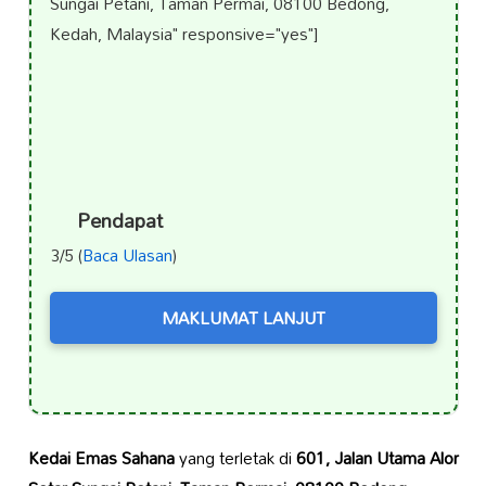
Sungai Petani, Taman Permai, 08100 Bedong,
Kedah, Malaysia" responsive="yes"]
Pendapat
3/5 (
Baca Ulasan
)
MAKLUMAT LANJUT
Kedai Emas Sahana
yang terletak di
601, Jalan Utama Alor