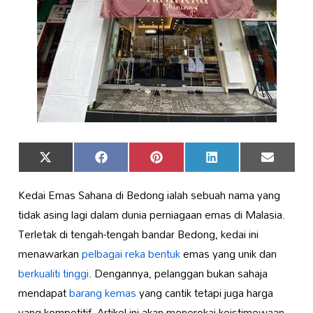
Share
Share
Share
Share
Share
X
Facebook
Pinterest
LinkedIn
Email
on
on
on
on
on
(Twitter)
Kedai Emas Sahana di Bedong ialah sebuah nama yang
tidak asing lagi dalam dunia perniagaan emas di Malasia.
Terletak di tengah-tengah bandar Bedong, kedai ini
menawarkan
pelbagai reka bentuk
emas yang unik dan
berkualiti tinggi
. Dengannya, pelanggan bukan sahaja
mendapat
barang kemas
yang cantik tetapi juga harga
yang kompetitif. Artikel ini akan menerokai keistimewaan