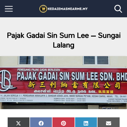
Pajak Gadai Sin Sum Lee – Sungai
Lalang
Share
Share
Share
Share
Share
X
Facebook
Pinterest
LinkedIn
Email