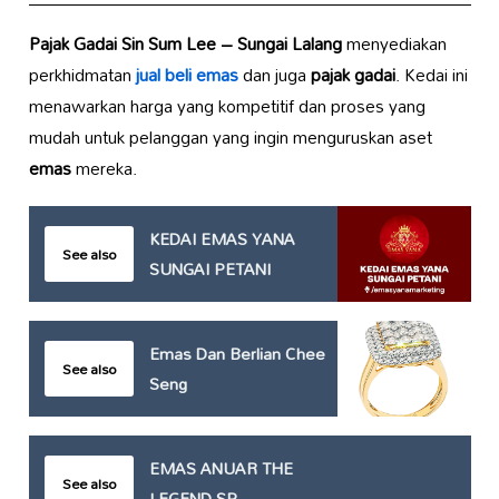
Pajak Gadai Sin Sum Lee – Sungai Lalang
menyediakan
perkhidmatan
jual beli emas
dan juga
pajak gadai
. Kedai ini
menawarkan harga yang kompetitif dan proses yang
mudah untuk pelanggan yang ingin menguruskan aset
emas
mereka.
KEDAI EMAS YANA
See also
SUNGAI PETANI
Emas Dan Berlian Chee
See also
Seng
EMAS ANUAR THE
See also
LEGEND SP