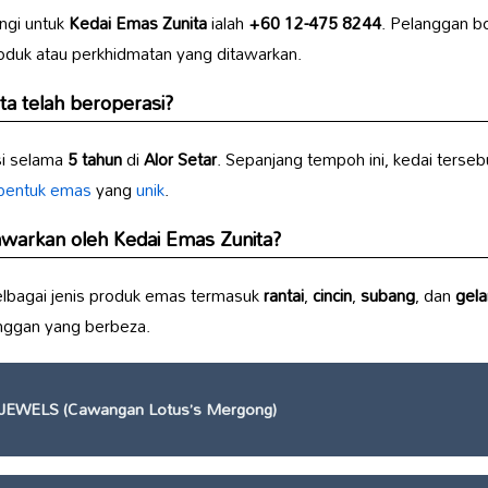
ngi untuk
Kedai Emas Zunita
ialah
+60 12-475 8244
. Pelanggan b
duk atau perkhidmatan yang ditawarkan.
ta
telah beroperasi?
si selama
5 tahun
di
Alor Setar
. Sepanjang tempoh ini, kedai ters
 bentuk emas
yang
unik
.
tawarkan oleh
Kedai Emas Zunita
?
bagai jenis produk emas termasuk
rantai
,
cincin
,
subang
, dan
gel
anggan yang berbeza.
JEWELS (Cawangan Lotus’s Mergong)