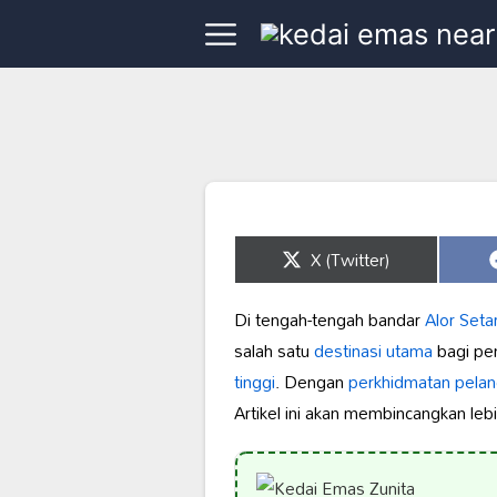
Share
X (Twitter)
on
Di tengah-tengah bandar
Alor Seta
salah satu
destinasi utama
bagi pe
tinggi
. Dengan
perkhidmatan pela
Artikel ini akan membincangkan lebi