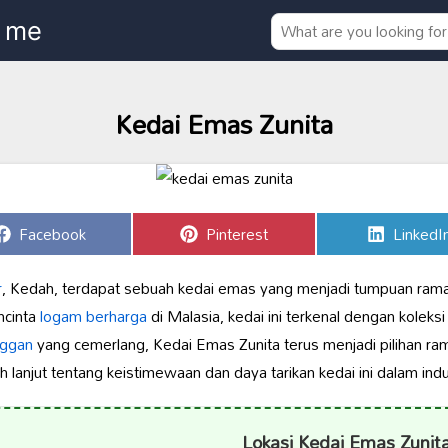
Kedai Emas Zunita
Share
Share
Share
Facebook
Pinterest
LinkedI
on
on
on
r
, Kedah, terdapat sebuah kedai emas yang menjadi tumpuan ra
ncinta
logam berharga
di Malasia, kedai ini terkenal dengan koleks
nggan
yang cemerlang, Kedai Emas Zunita terus menjadi pilihan r
h lanjut tentang keistimewaan dan daya tarikan kedai ini dalam ind
Lokasi Kedai Emas Zunit