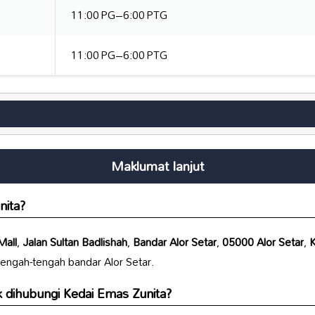
11:00 PG–6:00 PTG
11:00 PG–6:00 PTG
Maklumat lanjut
nita
?
Mall
,
Jalan Sultan Badlishah
,
Bandar Alor Setar
,
05000 Alor Setar
,
 tengah-tengah bandar Alor Setar.
k dihubungi
Kedai Emas Zunita
?