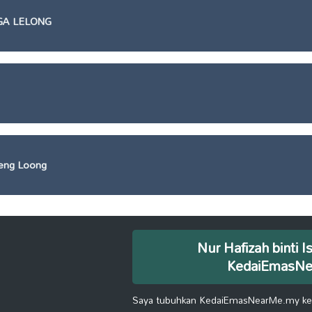
GA LELONG
eng Loong
Nur Hafizah binti I
KedaiEmasN
Saya tubuhkan KedaiEmasNearMe.my kera