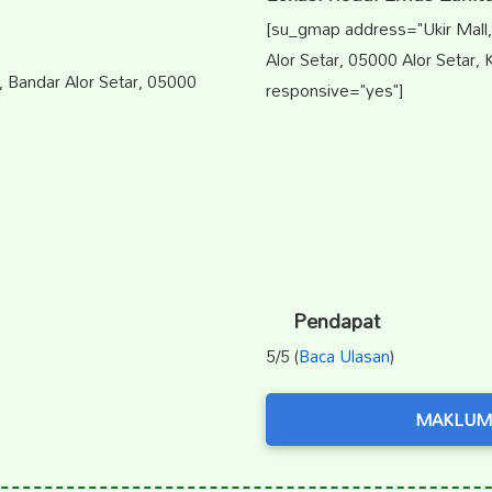
[su_gmap address="Ukir Mall, 
Alor Setar, 05000 Alor Setar,
h, Bandar Alor Setar, 05000
responsive="yes"]
Pendapat
5/5 (
Baca Ulasan
)
MAKLUM