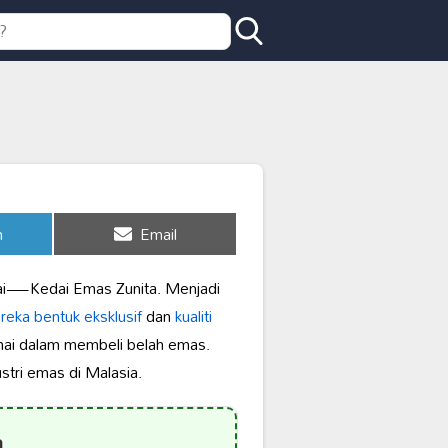
Share
n
Email
on
mai—Kedai Emas Zunita. Menjadi
i
reka bentuk eksklusif
dan
kualiti
amai dalam membeli belah emas.
ustri emas di Malasia.
a