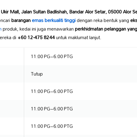
i
Ukir Mall, Jalan Sultan Badlishah, Bandar Alor Setar, 05000 Alor S
encari
barangan
emas berkualiti tinggi
dengan reka bentuk yang
eks
n
produk, kedai ini juga menawarkan
perkhidmatan pelanggan yan
ereka di
+60 12-475 8244
untuk maklumat lanjut.
11:00 PG–6:00 PTG
Tutup
11:00 PG–6:00 PTG
11:00 PG–6:00 PTG
11:00 PG–6:00 PTG