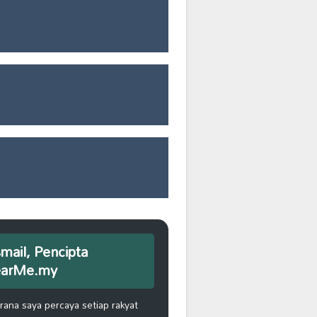
smail, Pencipta
earMe.my
na saya percaya setiap rakyat