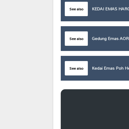
KEDAI EMAS HAR
See also
Gedung Emas AOR
See also
Kedai Emas Poh H
See also