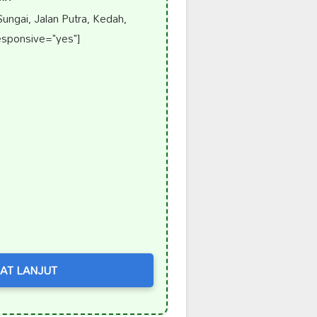
ungai, Jalan Putra, Kedah,
esponsive="yes"]
AT LANJUT