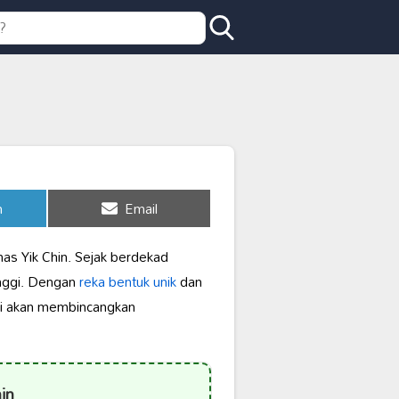
Share
n
Email
on
mas Yik Chin. Sejak berdekad
nggi. Dengan
reka bentuk unik
dan
ini akan membincangkan
in