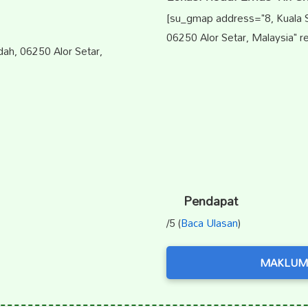
[su_gmap address="8, Kuala S
06250 Alor Setar, Malaysia" r
dah, 06250 Alor Setar,
Pendapat
/5 (
Baca Ulasan
)
MAKLUM