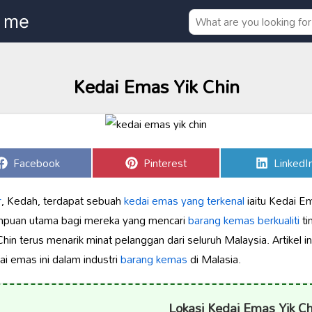
Kedai Emas Yik Chin
Share
Share
Share
Facebook
Pinterest
LinkedI
on
on
on
r
, Kedah, terdapat sebuah
kedai emas yang terkenal
iaitu Kedai E
tumpuan utama bagi mereka yang mencari
barang kemas berkualiti
ti
hin terus menarik minat pelanggan dari seluruh Malaysia. Artikel 
i emas ini dalam industri
barang kemas
di Malasia.
Lokasi Kedai Emas Yik Ch