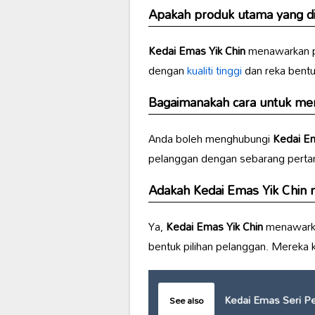
Apakah produk utama yang dij
Kedai Emas Yik Chin
menawarkan p
dengan
kualiti tinggi
dan reka bentu
Bagaimanakah cara untuk m
Anda boleh menghubungi
Kedai Em
pelanggan dengan sebarang pertan
Adakah
Kedai Emas Yik Chin
m
Ya,
Kedai Emas Yik Chin
menawark
bentuk pilihan pelanggan. Mereka
Kedai Emas Seri P
See also