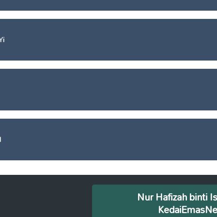
Yi
I
Nur Hafizah binti I
KedaiEmasN