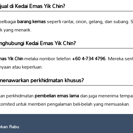
ual di
Kedai Emas Yik Chin
?
elbagai
barang kemas
seperti rantai, cincin, gelang, dan subang
k yang menarik.
enghubungi
Kedai Emas Yik Chin
?
as Yik Chin
melalui nombor telefon
+60 4-734 4796
. Mereka sen
yaan atau keperluan.
enawarkan perkhidmatan khusus?
an perkhidmatan
pembelian emas lama
dan juga menerima tempa
 komited untuk memberi pengalaman beli-belah yang memuaskan.
ekan Rabu