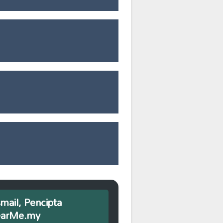
smail, Pencipta
earMe.my