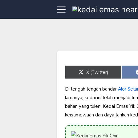
Share
X (Twitter)
on
Di tengah-tengah bandar
Alor Seta
lamanya, kedai ini telah menjadi 
bahan yang tulen, Kedai Emas Yik C
keistimewaan dan daya tarikan keda