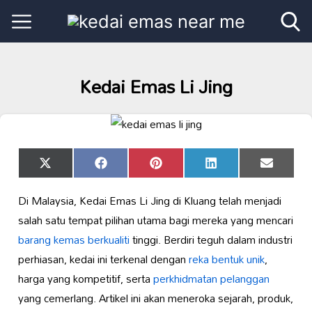
Kedai Emas Li Jing
Share
Share
Share
Share
Share
X
Facebook
Pinterest
LinkedIn
Email
on
on
on
on
on
(Twitter)
Di Malaysia, Kedai Emas Li Jing di Kluang telah menjadi
salah satu tempat pilihan utama bagi mereka yang mencari
barang kemas berkualiti
tinggi. Berdiri teguh dalam industri
perhiasan, kedai ini terkenal dengan
reka bentuk unik
,
harga yang kompetitif, serta
perkhidmatan pelanggan
yang cemerlang. Artikel ini akan meneroka sejarah, produk,