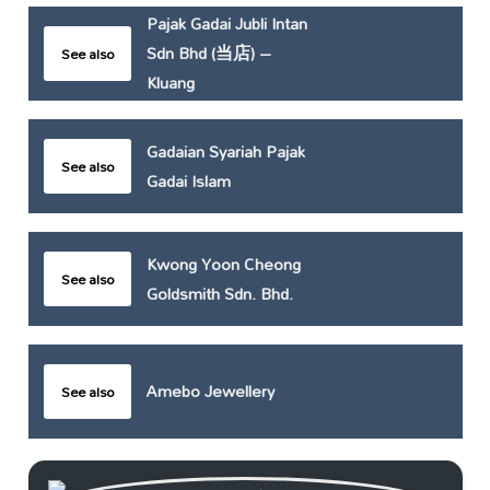
Pajak Gadai Jubli Intan
Sdn Bhd (当店) –
See also
Kluang
Gadaian Syariah Pajak
See also
Gadai Islam
Kwong Yoon Cheong
See also
Goldsmith Sdn. Bhd.
Amebo Jewellery
See also