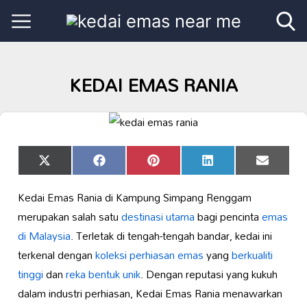
KEDAI EMAS RANIA
Share
Share
Share
Share
Share
X
Facebook
Pinterest
LinkedIn
Email
on
on
on
on
on
(Twitter)
Kedai Emas Rania di Kampung Simpang Renggam
merupakan salah satu
destinasi utama
bagi pencinta
emas
di Malaysia
. Terletak di tengah-tengah bandar, kedai ini
terkenal dengan
koleksi perhiasan emas
yang
berkualiti
tinggi
dan
reka bentuk unik
. Dengan reputasi yang kukuh
dalam industri perhiasan, Kedai Emas Rania menawarkan