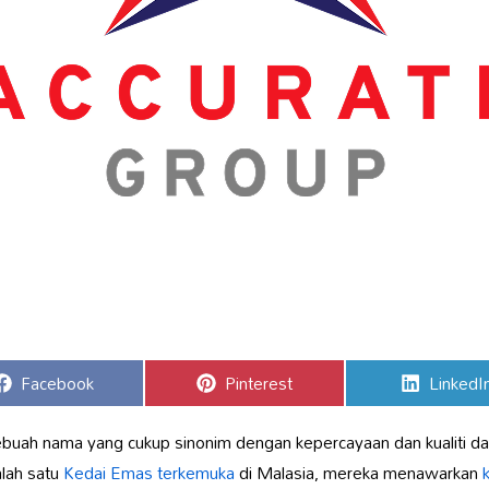
Share
Share
Share
Facebook
Pinterest
LinkedI
on
on
on
ebuah nama yang cukup sinonim dengan kepercayaan dan kualiti da
lah satu
Kedai Emas terkemuka
di Malasia, mereka menawarkan