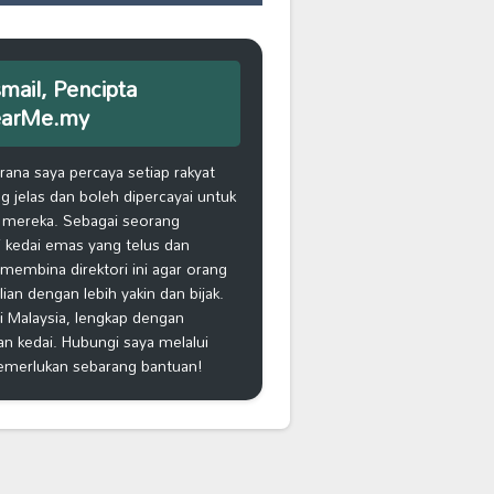
smail, Pencipta
earMe.my
na saya percaya setiap rakyat
 jelas dan boleh dipercayai untuk
 mereka. Sebagai seorang
 kedai emas yang telus dan
k membina direktori ini agar orang
n dengan lebih yakin dan bijak.
i Malaysia, lengkap dengan
an kedai. Hubungi saya melalui
emerlukan sebarang bantuan!