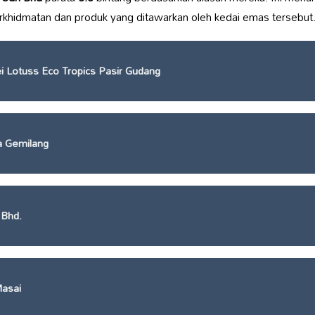
khidmatan dan produk yang ditawarkan oleh kedai emas tersebut
 Lotuss Eco Tropics Pasir Gudang
 Gemilang
 Bhd.
asai