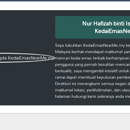
Nur Hafizah binti I
KedaiEmasN
Saya tubuhkan KedaiEmasNearMe.my kera
Malaysia berhak mendapat maklumat yang
mencari kedai emas terbaik berhampiran
pengguna yang pernah kesulitan mencari
berkualiti, saya mengambil inisiatif untu
ramai dapat membuat keputusan pembelia
Direktori ini merangkumi semua negeri d
maklumat lokasi, perkhidmatan, dan ulas
halaman hubungi kami sekiranya anda m