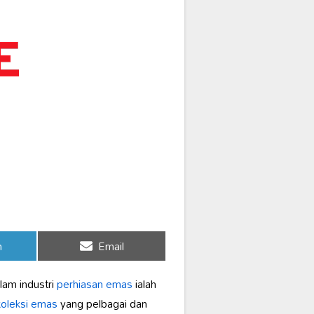
Share
n
Email
on
lam industri
perhiasan emas
ialah
koleksi emas
yang pelbagai dan