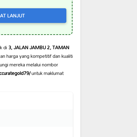
AT LANJUT
k di
3, JALAN JAMBU 2, TAMAN
n harga yang kompetitif dan kualiti
ungi mereka melalui nombor
ccurategold79/
untuk maklumat