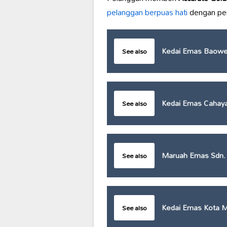
pelanggan berpuas hati
dengan per
Kedai Emas Baowei
See also
Kedai Emas Cahaya
See also
Maruah Emas Sdn.
See also
Kedai Emas Kota M
See also