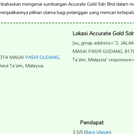
 membahaskan mengenai sumbangan Accurate Gold Sdn Bhd dalam 
 menjadikannya pilihan utama bagi pelanggan yang mencari ketepa
Lokasi Accurate Gold Sd
[su_gmap address="3, JAL
MASAI PASIR GUDANG, 8170
KOTA MASAI
PASIR GUDANG
,
Ta'zim, Malaysia" responsive=
ul Ta'zim, Malaysia
Pendapat
3.5/5 (
Baca Ulasan
)