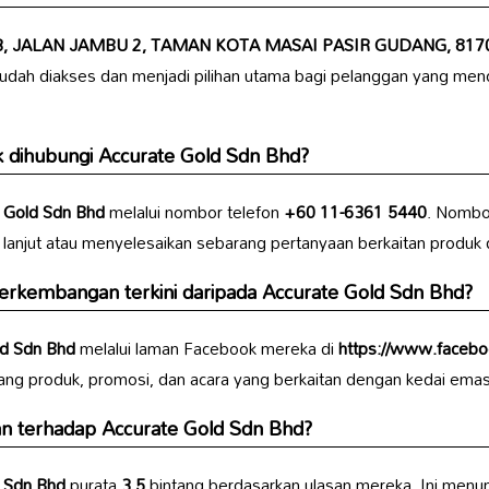
3, JALAN JAMBU 2, TAMAN KOTA MASAI PASIR GUDANG, 8170
mudah diakses dan menjadi pilihan utama bagi pelanggan yang men
k dihubungi
Accurate Gold Sdn Bhd
?
 Gold Sdn Bhd
melalui nombor telefon
+60 11-6361 5440
. Nombo
anjut atau menyelesaikan sebarang pertanyaan berkaitan produk
erkembangan terkini daripada
Accurate Gold Sdn Bhd
?
ld Sdn Bhd
melalui laman Facebook mereka di
https://www.facebo
ang produk, promosi, dan acara yang berkaitan dengan kedai emas
an terhadap
Accurate Gold Sdn Bhd
?
d Sdn Bhd
purata
3.5
bintang berdasarkan ulasan mereka. Ini men