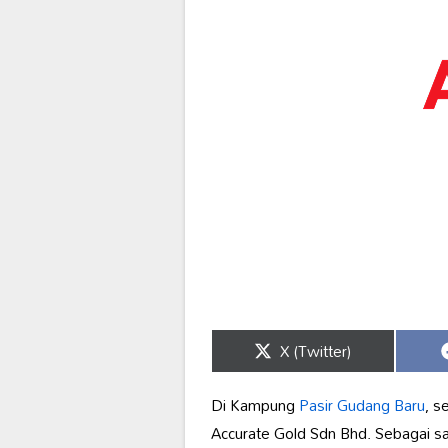
Share
X (Twitter)
on
Di Kampung
Pasir Gudang Baru
, s
Accurate Gold Sdn Bhd. Sebagai sa