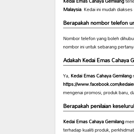
Kedai Emas Cahaya Gemilang
terl
Malaysia
. Kedai ini mudah diakses
Berapakah nombor telefon un
Nombor telefon yang boleh dihubu
nombor ini untuk sebarang pertany
Adakah
Kedai Emas Cahaya G
Ya,
Kedai Emas Cahaya Gemilang
m
https://www.facebook.com/kedai
mengenai promosi, produk baru, dan 
Berapakah penilaian keselur
Kedai Emas Cahaya Gemilang
mend
terhadap kualiti produk, perkhidma