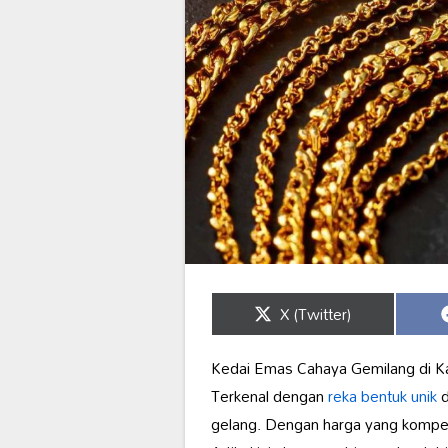
Share
X (Twitter)
on
Kedai Emas Cahaya Gemilang di
Terkenal dengan
reka bentuk unik
d
gelang. Dengan harga yang kompet