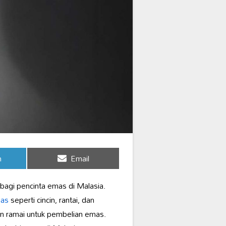
Share
n
Email
on
bagi pencinta emas di Malasia.
mas
seperti cincin, rantai, dan
an ramai untuk pembelian emas.