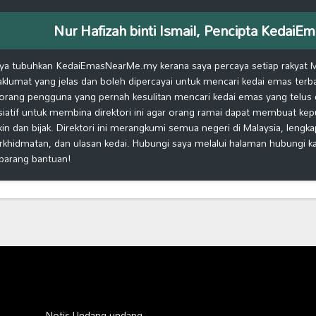
Nur Hafizah binti Ismail, Pencipta Keda
ya tubuhkan KedaiEmasNearMe.my kerana saya percaya setiap rakyat 
klumat yang jelas dan boleh dipercayai untuk mencari kedai emas terb
orang pengguna yang pernah kesulitan mencari kedai emas yang telus d
isiatif untuk membina direktori ini agar orang ramai dapat membuat ke
kin dan bijak. Direktori ini merangkumi semua negeri di Malaysia, lengk
rkhidmatan, dan ulasan kedai. Hubungi saya melalui halaman hubungi 
barang bantuan!
Notis Undang-undang