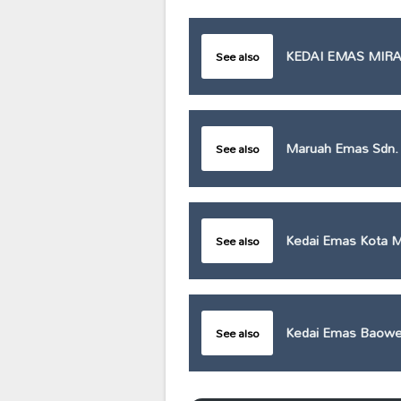
KEDAI EMAS MIR
See also
Maruah Emas Sdn.
See also
Kedai Emas Kota M
See also
Kedai Emas Baowei
See also