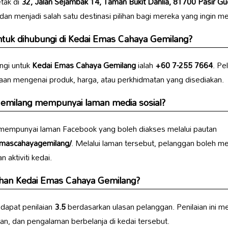
etak di
32, Jalan Sejambak 14, Taman Bukit Dahlia, 81700 Pasir Gu
 dan menjadi salah satu destinasi pilihan bagi mereka yang ingin 
tuk dihubungi di
Kedai Emas Cahaya Gemilang
?
ngi untuk
Kedai Emas Cahaya Gemilang
ialah
+60 7-255 7664
. Pe
aan mengenai produk, harga, atau perkhidmatan yang disediakan.
emilang
mempunyai laman media sosial?
empunyai laman Facebook yang boleh diakses melalui pautan
emascahayagemilang/
. Melalui laman tersebut, pelanggan boleh m
aktiviti kedai.
uhan
Kedai Emas Cahaya Gemilang
?
apat penilaian
3.5
berdasarkan ulasan pelanggan. Penilaian ini 
tan, dan pengalaman berbelanja di kedai tersebut.