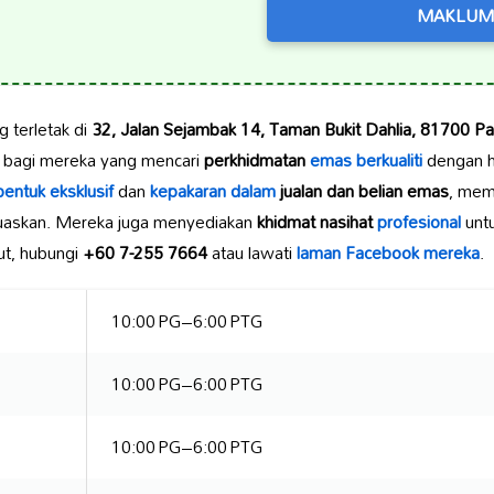
MAKLUM
g terletak di
32, Jalan Sejambak 14, Taman Bukit Dahlia, 81700 Pas
a bagi mereka yang mencari
perkhidmatan
emas berkualiti
dengan ha
bentuk eksklusif
dan
kepakaran dalam
jualan dan belian emas
, mem
askan. Mereka juga menyediakan
khidmat nasihat
profesional
unt
ut, hubungi
+60 7-255 7664
atau lawati
laman Facebook mereka
.
10:00 PG–6:00 PTG
10:00 PG–6:00 PTG
10:00 PG–6:00 PTG