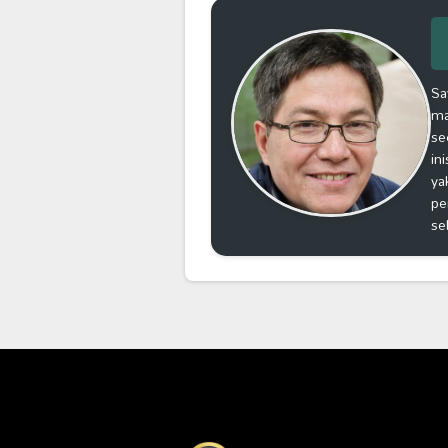
Sa
ma
se
in
ya
pe
se