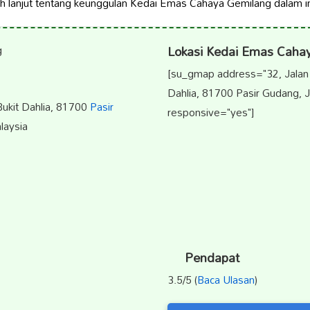
bih lanjut tentang keunggulan Kedai Emas Cahaya Gemilang dalam in
Lokasi Kedai Emas Caha
[su_gmap address="32, Jalan
Dahlia, 81700 Pasir Gudang, J
ukit Dahlia, 81700
Pasir
responsive="yes"]
laysia
Pendapat
3.5/5 (
Baca Ulasan
)