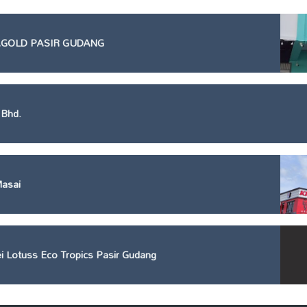
AGOLD PASIR GUDANG
 Bhd.
asai
 Lotuss Eco Tropics Pasir Gudang