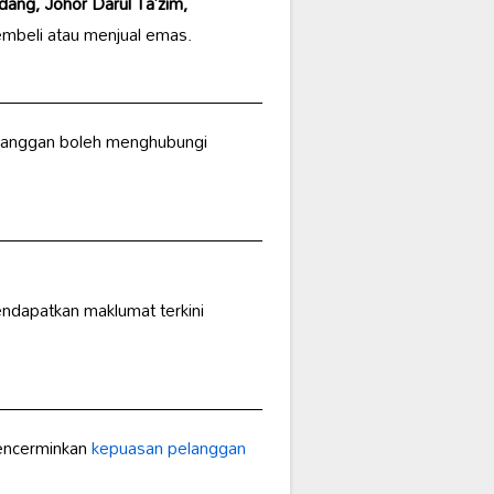
dang, Johor Darul Ta’zim,
membeli atau menjual emas.
langgan boleh menghubungi
endapatkan maklumat terkini
mencerminkan
kepuasan pelanggan