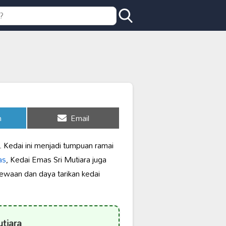
Share
n
Email
on
 Kedai ini menjadi tumpuan ramai
as
, Kedai Emas Sri Mutiara juga
ewaan dan daya tarikan kedai
tiara