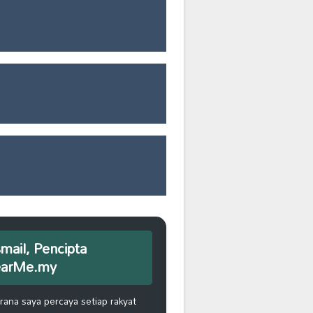
smail, Pencipta
earMe.my
na saya percaya setiap rakyat