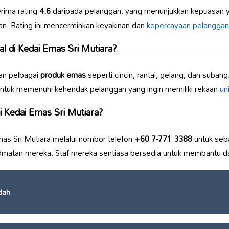
rima rating
4.6
daripada pelanggan, yang menunjukkan kepuasan yan
n. Rating ini mencerminkan keyakinan dan
kepercayaan pelanggan
al di Kedai Emas Sri Mutiara?
an pelbagai
produk emas
seperti cincin, rantai, gelang, dan suba
ntuk memenuhi kehendak pelanggan yang ingin memiliki rekaan
un
Kedai Emas Sri Mutiara?
s Sri Mutiara melalui nombor telefon
+60 7-771 3388
untuk seb
dmatan mereka. Staf mereka sentiasa bersedia untuk membantu da
dah