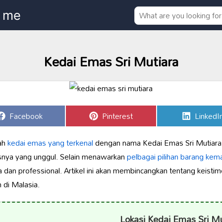
Kedai Emas Sri Mutiara
Share
Share
Share
Facebook
Pinterest
LinkedI
on
on
on
ah
kedai emas yang terkenal
dengan nama Kedai Emas Sri Mutiara.
asnya yang unggul. Selain menawarkan
pelbagai pilihan barang kem
an professional. Artikel ini akan membincangkan tentang keistim
n di Malasia.
Lokasi Kedai Emas Sri Mu