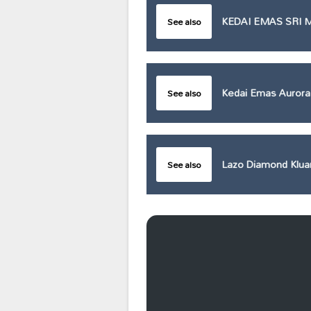
KEDAI EMAS SRI 
See also
Kedai Emas Auror
See also
Lazo Diamond Klua
See also