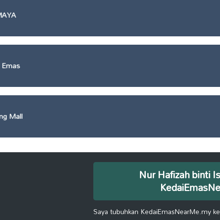
MAYA
a Emas
ng Mall
Nur Hafizah binti I
KedaiEmasN
Saya tubuhkan KedaiEmasNearMe.my kera