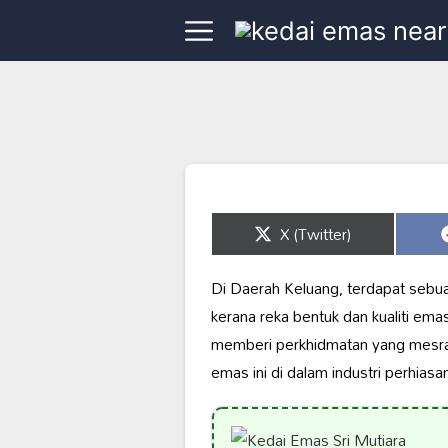
Share
X (Twitter)
on
Di Daerah Keluang, terdapat sebu
kerana reka bentuk dan kualiti em
memberi perkhidmatan yang mesra d
emas ini di dalam industri perhiasa