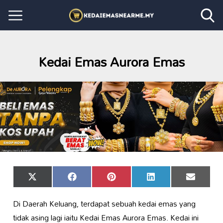
Kedai Emas Aurora Emas
Share
Share
Share
Share
Share
X
Facebook
Pinterest
LinkedIn
Email
on
on
on
on
on
(Twitter)
Di Daerah Keluang, terdapat sebuah kedai emas yang
tidak asing lagi iaitu Kedai Emas Aurora Emas. Kedai ini