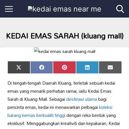
KEDAI EMAS SARAH (kluang mall)
Share
Share
Share
Share
Share
X
Facebook
Pinterest
LinkedIn
Email
on
on
on
on
on
(Twitter)
Di tengah-tengah Daerah Kluang, terletak sebuah kedai
emas yang menarik perhatian ramai, iaitu Kedai Emas
Sarah di Kluang Mall. Sebagai
destinasi utama
bagi
pencinta emas, kedai ini menawarkan pelbagai
koleksi
barang kemas
berkualiti tinggi
dengan reka bentuk yang
eksklusif. Menggabungkan kreativiti dan kepakaran, Kedai