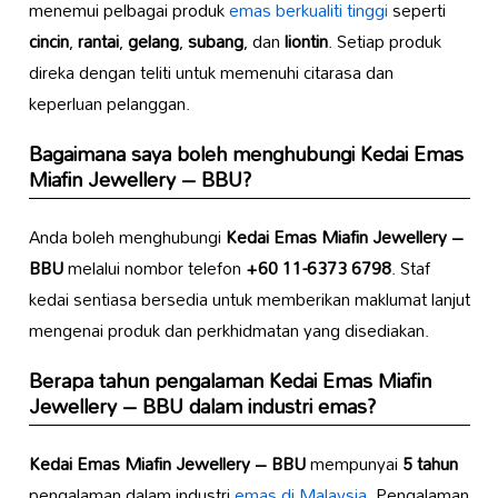
menemui pelbagai produk
emas berkualiti tinggi
seperti
cincin
,
rantai
,
gelang
,
subang
, dan
liontin
. Setiap produk
direka dengan teliti untuk memenuhi citarasa dan
keperluan pelanggan.
Bagaimana saya boleh menghubungi
Kedai Emas
Miafin Jewellery – BBU
?
Anda boleh menghubungi
Kedai Emas Miafin Jewellery –
BBU
melalui nombor telefon
+60 11-6373 6798
. Staf
kedai sentiasa bersedia untuk memberikan maklumat lanjut
mengenai produk dan perkhidmatan yang disediakan.
Berapa tahun pengalaman
Kedai Emas Miafin
Jewellery – BBU
dalam industri emas?
Kedai Emas Miafin Jewellery – BBU
mempunyai
5 tahun
pengalaman dalam industri
emas di Malaysia
. Pengalaman