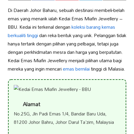
on
on
on
on
on
(Twitter)
Di Daerah Johor Baharu, sebuah destinasi membeli-belah
emas yang menarik ialah Kedai Emas Miafin Jewellery –
BBU. Kedai ini terkenal dengan
koleksi barang kemas
berkualiti tinggi
dan reka bentuk yang unik. Pelanggan tidak
hanya tertarik dengan pilihan yang pelbagai, tetapi juga
dengan perkhidmatan mesra dan harga yang berpatutan.
Kedai Emas Miafin Jewellery menjadi pilihan utama bagi
mereka yang ingin mencari
emas bernilai
tinggi di Malasia.
Alamat
No.25G, Jln Padi Emas 1/4, Bandar Baru Uda,
81200 Johor Bahru, Johor Darul Ta'zim, Malaysia