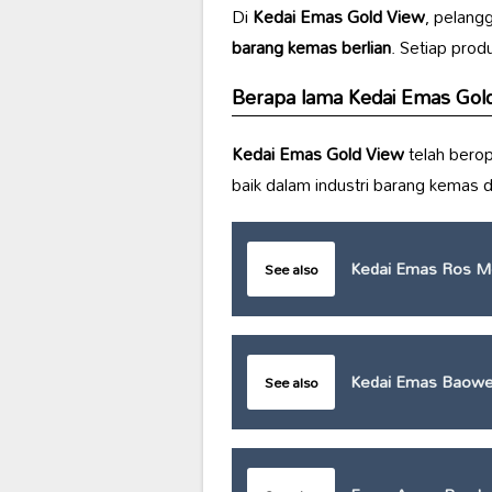
Di
Kedai Emas Gold View
, pelang
barang kemas berlian
. Setiap prod
Berapa lama
Kedai Emas Gol
Kedai Emas Gold View
telah bero
baik dalam industri barang kemas d
Kedai Emas Ros M
See also
Kedai Emas Baowe
See also