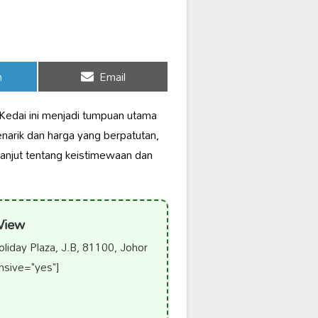
Share
n
Email
on
Kedai ini menjadi tumpuan utama
arik dan harga yang berpatutan,
lanjut tentang keistimewaan dan
View
iday Plaza, J.B, 81100, Johor
nsive="yes"]