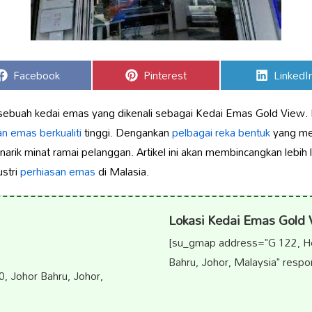
Share
Share
Share
Facebook
Pinterest
LinkedI
on
on
on
sebuah kedai emas yang dikenali sebagai Kedai Emas Gold View. 
n emas berkualiti
tinggi. Dengankan
pelbagai reka bentuk
yang men
rik minat ramai pelanggan. Artikel ini akan membincangkan lebih 
ustri
perhiasan emas
di Malasia.
Lokasi Kedai Emas Gold 
[su_gmap address="G 122, Hol
Bahru, Johor, Malaysia" respo
0, Johor Bahru, Johor,