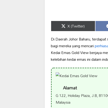
Share
X (Twitter)
on
Di Daerah Johor Baharu, terdapat 
bagi mereka yang mencari
perhiasa
Kedai Emas Gold View berjaya mena
kelebihan kedai emas ini dalam ind
Alamat
G 122, Holiday Plaza, J.B, 8110
Malaysia