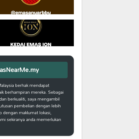
iEmasNearMe.my
Malaysia berhak mendapat
aik berhampiran mereka. Sebagai
an berkualiti, saya mengambil
putusan pembelian dengan lebih
ap dengan maklumat lokasi,
kami sekiranya anda memerlukan