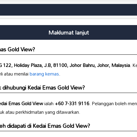
Maklumat lanjut
as Gold View
?
G 122, Holiday Plaza, J.B, 81100, Johor Bahru, Johor, Malaysia
. K
i atau menilai
barang kemas
.
k dihubungi
Kedai Emas Gold View
?
dai Emas Gold View
ialah
+60 7-331 9116
. Pelanggan boleh men
uk atau perkhidmatan yang ditawarkan.
eh didapati di
Kedai Emas Gold View
?