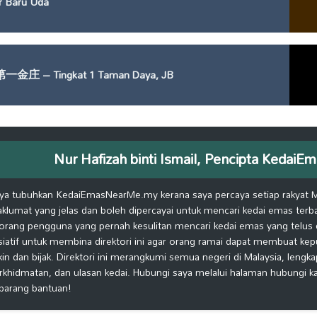
 Baru Uda
第一金庄 – Tingkat 1 Taman Daya, JB
Nur Hafizah binti Ismail, Pencipta Keda
ya tubuhkan KedaiEmasNearMe.my kerana saya percaya setiap rakyat 
klumat yang jelas dan boleh dipercayai untuk mencari kedai emas terb
orang pengguna yang pernah kesulitan mencari kedai emas yang telus d
isiatif untuk membina direktori ini agar orang ramai dapat membuat ke
kin dan bijak. Direktori ini merangkumi semua negeri di Malaysia, lengk
rkhidmatan, dan ulasan kedai. Hubungi saya melalui halaman hubungi 
barang bantuan!