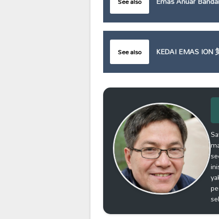
Emas Anuar Bandar
See also
KEDAI EMAS ION 
See also
Sa
ma
se
in
ya
pe
se