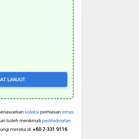
AT LANJUT
menawarkan
koleksi
perhiasan
emas
ggan boleh menikmati
perkhidmatan
bungi mereka di
+60 7-331 9116
.