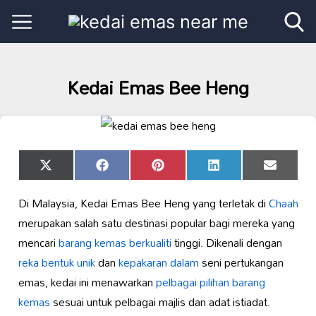
Kedai Emas Bee Heng
Share
Share
Share
Share
Share
X
Facebook
Pinterest
LinkedIn
Email
on
on
on
on
on
(Twitter)
Di Malaysia, Kedai Emas Bee Heng yang terletak di
Chaah
merupakan salah satu destinasi popular bagi mereka yang
mencari
barang kemas berkualiti
tinggi. Dikenali dengan
reka bentuk unik
dan
kepakaran dalam
seni pertukangan
emas, kedai ini menawarkan
pelbagai pilihan barang
kemas
sesuai untuk pelbagai majlis dan adat istiadat.