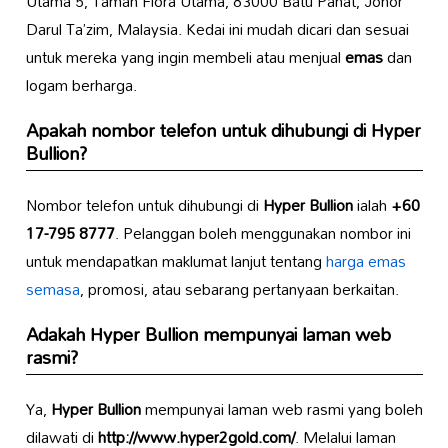
Utama 5, Taman Flora Utama, 83000 Batu Pahat, Johor
Darul Ta’zim, Malaysia. Kedai ini mudah dicari dan sesuai
untuk mereka yang ingin membeli atau menjual
emas
dan
logam berharga.
Apakah nombor telefon untuk dihubungi di
Hyper
Bullion
?
Nombor telefon untuk dihubungi di
Hyper Bullion
ialah
+60
17-795 8777
. Pelanggan boleh menggunakan nombor ini
untuk mendapatkan maklumat lanjut tentang
harga emas
semasa
, promosi, atau sebarang pertanyaan berkaitan.
Adakah
Hyper Bullion
mempunyai laman web
rasmi?
Ya,
Hyper Bullion
mempunyai laman web rasmi yang boleh
dilawati di
http://www.hyper2gold.com/
. Melalui laman