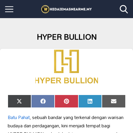
HYPER BULLION
Share
Share
Share
Share
Share
X
Facebook
Pinterest
LinkedIn
Email
on
on
on
on
on
(Twitter)
Batu Pahat
, sebuah bandar yang terkenal dengan warisan
budaya dan perdagangan, kini menjadi tempat bagi