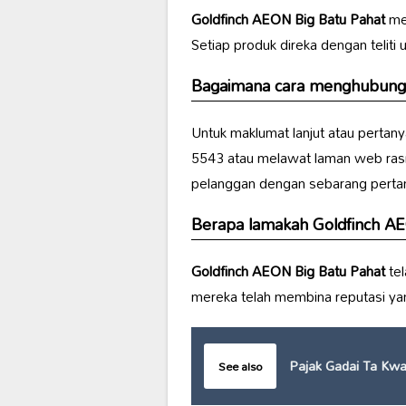
Goldfinch AEON Big Batu Pahat
men
Setiap produk direka dengan telit
Bagaimana cara menghubung
Untuk maklumat lanjut atau perta
5543 atau melawat laman web rasmi
pelanggan dengan sebarang perta
Berapa lamakah
Goldfinch A
Goldfinch AEON Big Batu Pahat
tel
mereka telah membina reputasi yan
Pajak Gadai Ta Kw
See also