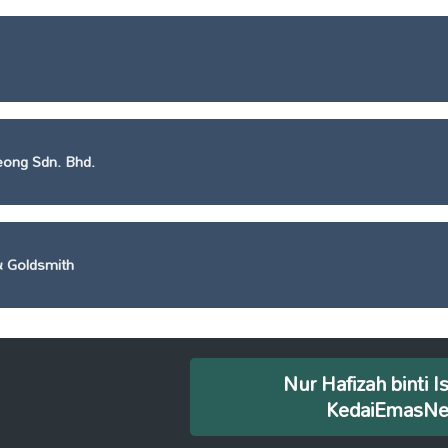
ong Sdn. Bhd.
 Goldsmith
Nur Hafizah binti I
KedaiEmasN