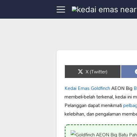
Share
X (Twitter)
on
Kedai Emas Goldfinch
AEON Big
B
membeli-belah terkenal, kedai ini
Pelanggan dapat menikmati
pelbaga
kelebihan, dan pengalaman membeli