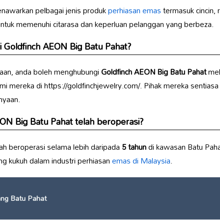
awarkan pelbagai jenis produk
perhiasan emas
termasuk cincin, r
i untuk memenuhi citarasa dan keperluan pelanggan yang berbeza.
i
Goldfinch AEON Big Batu Pahat
?
nyaan, anda boleh menghubungi
Goldfinch AEON Big Batu Pahat
mel
 mereka di https://goldfinchjewelry.com/. Pihak mereka sentias
nyaan.
EON Big Batu Pahat
telah beroperasi?
ah beroperasi selama lebih daripada
5 tahun
di kawasan Batu Paha
g kukuh dalam industri perhiasan
emas di Malaysia
.
ang Batu Pahat