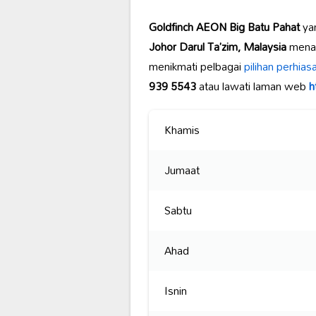
Goldfinch AEON Big Batu Pahat
yan
Johor Darul Ta’zim, Malaysia
menaw
menikmati pelbagai
pilihan perhia
939 5543
atau lawati laman web
h
Khamis
Jumaat
Sabtu
Ahad
Isnin