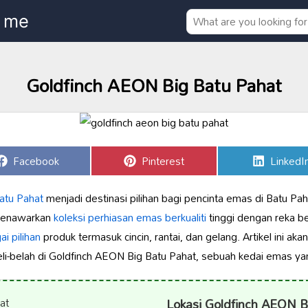
Goldfinch AEON Big Batu Pahat
Share
Share
Share
Facebook
Pinterest
LinkedI
on
on
on
atu Pahat
menjadi destinasi pilihan bagi pencinta emas di Batu Pah
 menawarkan
koleksi
perhiasan emas berkualiti
tinggi dengan reka be
i pilihan
produk termasuk cincin, rantai, dan gelang. Artikel ini a
-belah di Goldfinch AEON Big Batu Pahat, sebuah kedai emas yan
Lokasi Goldfinch AEON B