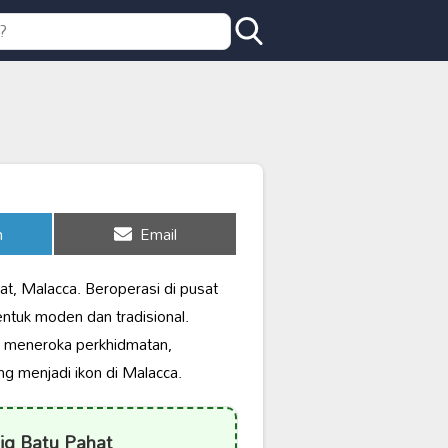
Share
n
Email
on
at, Malacca. Beroperasi di pusat
ntuk moden dan tradisional.
kan meneroka perkhidmatan,
g menjadi ikon di Malacca.
ig Batu Pahat