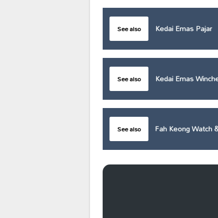
Kedai Emas Pajar
See also
Kedai Emas Winche
See also
Fah Keong Watch &
See also