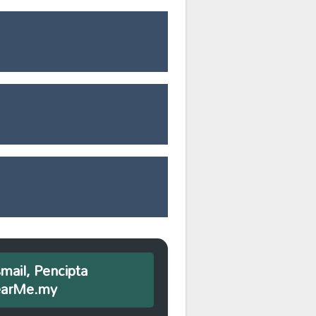
smail, Pencipta
earMe.my