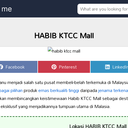
HABIB KTCC Mall
Share
Share
Share
Facebook
Pinterest
LinkedI
on
on
on
nu menjadi salah satu pusat membeli-belah terkemuka di Malaysia
bagai pilihan
produk
emas berkualiti tinggi
daripada
jenama terkena
ni akan membincangkan keistimewaan Habib KTCC Mall sebagai destin
n eksklusif yang menjadikannya tumpuan utama di Malasia.
Lokasi HABIB KTCC Mall