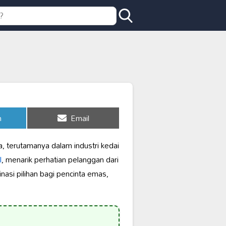
Share
n
Email
on
, terutamanya dalam industri kedai
l
, menarik perhatian pelanggan dari
asi pilihan bagi pencinta emas,