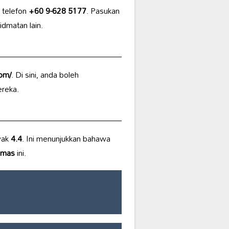
 telefon
+60 9-628 5177
. Pasukan
idmatan lain.
om/
. Di sini, anda boleh
ereka.
yak
4.4
. Ini menunjukkan bahawa
emas
ini.