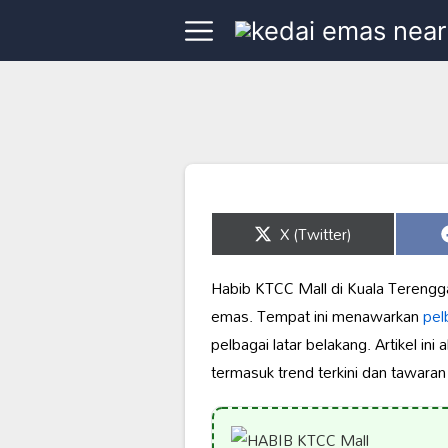
Share
X (Twitter)
on
Habib KTCC Mall di Kuala Terengga
emas. Tempat ini menawarkan
pel
pelbagai latar belakang. Artikel i
termasuk trend terkini dan tawara