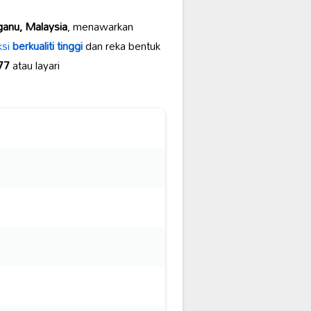
ganu, Malaysia
, menawarkan
ksi
berkualiti tinggi
dan reka bentuk
77
atau layari