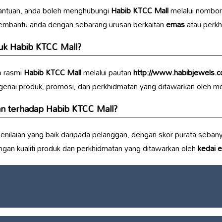
bantuan, anda boleh menghubungi
Habib KTCC Mall
melalui nombor
membantu anda dengan sebarang urusan berkaitan
emas
atau perkh
tuk
Habib KTCC Mall
?
b rasmi
Habib KTCC Mall
melalui pautan
http://www.habibjewels.c
enai produk, promosi, dan perkhidmatan yang ditawarkan oleh m
an terhadap
Habib KTCC Mall
?
enilaian yang baik daripada pelanggan, dengan skor purata seban
gan kualiti produk dan perkhidmatan yang ditawarkan oleh
kedai 