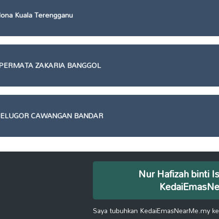
ona Kuala Terengganu
 PERMATA ZAKARIA BANGGOL
 GELUGOR CAWANGAN BANDAR
Nur Hafizah binti I
KedaiEmasN
Saya tubuhkan KedaiEmasNearMe.my kera