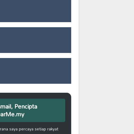
smail, Pencipta
earMe.my
na saya percaya setiap rakyat