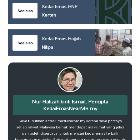
Kedai Emas HNP
See also
Kerteh
Kedai Emas Hajjah
See also
Nikpa
Nur Hafizah binti Ismail, Pencipta
KedaiEmasNearMe.my
Saya tubuhkan KedaiEmasNearMe.my kerana saya percaya
setiap rakyat Malaysia berhak mendapat maklumat yang jelas
dan boleh dipercayai untuk mencari kedai emas terbaik
berhampiran mereka. Sebagai seorang pengguna yang pernah