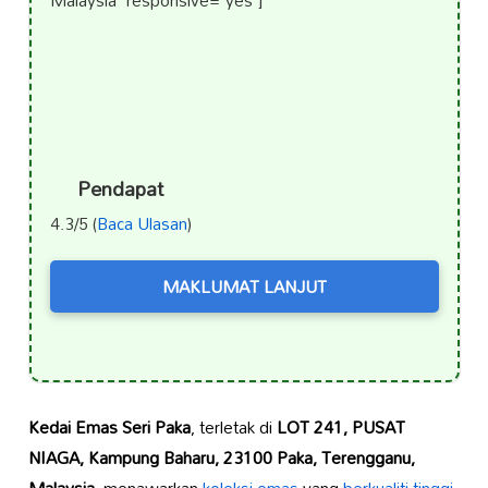
Malaysia" responsive="yes"]
Pendapat
4.3/5 (
Baca Ulasan
)
MAKLUMAT LANJUT
Kedai Emas Seri Paka
, terletak di
LOT 241, PUSAT
NIAGA, Kampung Baharu, 23100 Paka, Terengganu,
Malaysia
, menawarkan
koleksi emas
yang
berkualiti tinggi