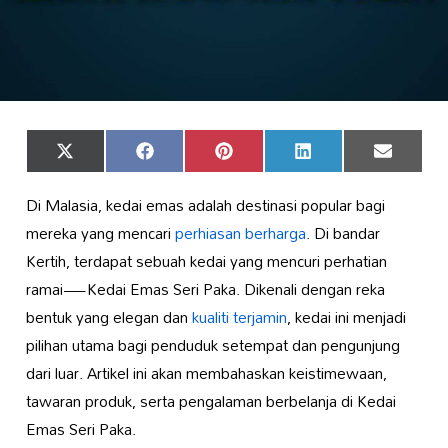
Share
Share
Share
Share
Share
X
Facebook
Pinterest
LinkedIn
Email
on
on
on
on
on
(Twitter)
Di Malasia, kedai emas adalah destinasi popular bagi
mereka yang mencari
perhiasan berharga
. Di bandar
Kertih, terdapat sebuah kedai yang mencuri perhatian
ramai—Kedai Emas Seri Paka. Dikenali dengan reka
bentuk yang elegan dan
kualiti terjamin
, kedai ini menjadi
pilihan utama bagi penduduk setempat dan pengunjung
dari luar. Artikel ini akan membahaskan keistimewaan,
tawaran produk, serta pengalaman berbelanja di Kedai
Emas Seri Paka.