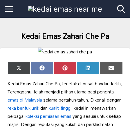
Kedai Emas Zahari Che Pa
Share
Share
Share
Share
Share
X
Facebook
Pinterest
LinkedIn
Email
on
on
on
on
on
(Twitter)
Kedai Emas Zahari Che Pa, terletak di pusat bandar Jertih,
Terengganu, telah menjadi pilihan utama bagi pencinta
emas di Malaysia
selama bertahun-tahun. Dikenali dengan
reka bentuk unik
dan
kualiti tinggi
, kedai ini menawarkan
pelbagai
koleksi perhiasan emas
yang sesuai untuk setiap
majlis. Dengan reputasi yang kukuh dan perkhidmatan