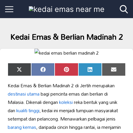
Kedai Emas & Berlian Madinah 2
Share
Share
Share
Share
Share
X
Facebook
Pinterest
LinkedIn
Email
on
on
on
on
on
(Twitter)
Kedai Emas & Berlian Madinah 2 di Jertih merupakan
destinasi utama
bagi pencinta emas dan berlian di
Malasia. Dikenali dengan
koleksi
reka bentuk yang unik
dan
kualiti tinggi
, kedai ini menjadi tumpuan masyarakat
setempat dan pelancong. Menawarkan pelbagai jenis
barang kemas
, daripada cincin hingga rantai, ia menjamin