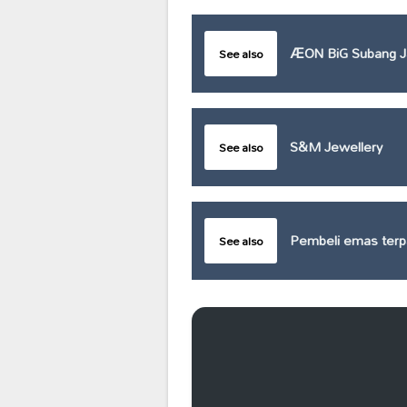
ÆON BiG Subang J
See also
S&M Jewellery
See also
Pembeli emas terpa
See also