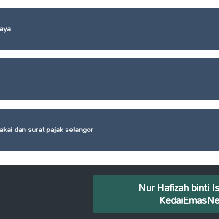
aya
kai dan surat pajak selangor
Nur Hafizah binti I
KedaiEmasN