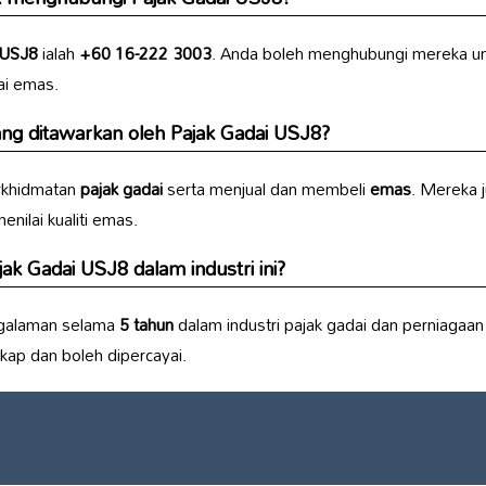
 USJ8
ialah
+60 16-222 3003
. Anda boleh menghubungi mereka unt
ai emas.
ang ditawarkan oleh
Pajak Gadai USJ8
?
khidmatan
pajak gadai
serta menjual dan membeli
emas
. Mereka 
enilai kualiti emas.
jak Gadai USJ8
dalam industri ini?
galaman selama
5 tahun
dalam industri pajak gadai dan perniagaan
ap dan boleh dipercayai.