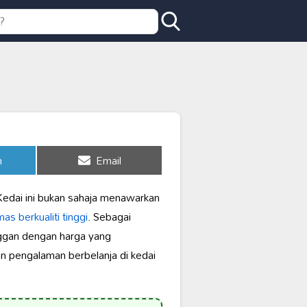
Share
n
Email
on
 Kedai ini bukan sahaja menawarkan
emas
berkualiti tinggi
. Sebagai
nggan dengan harga yang
an pengalaman berbelanja di kedai