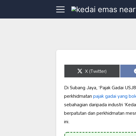
Share
X (Twitter)
on
Di Subang Jaya, ‘Pajak Gadai USJ8’
perkhidmatan
pajak gadai yang bol
sebahagian daripada industri ‘Ked
berpatutan dan perkhidmatan mesra
ini.