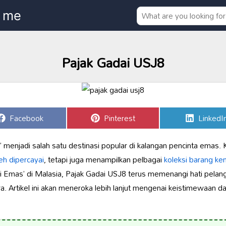
Pajak Gadai USJ8
Share
Share
Share
Facebook
Pinterest
LinkedI
on
on
on
 menjadi salah satu destinasi popular di kalangan pencinta emas.
eh dipercayai
, tetapi juga menampilkan pelbagai
koleksi barang k
ai Emas’ di Malasia, Pajak Gadai USJ8 terus memenangi hati pela
. Artikel ini akan meneroka lebih lanjut mengenai keistimewaan d