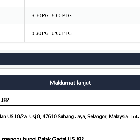
8:30 PG–6:00 PTG
8:30 PG–6:00 PTG
Maklumat lanjut
SJ8
?
lan USJ 8/2a, Usj 8, 47610 Subang Jaya, Selangor, Malaysia
. Lok
uk menghubungi
Pajak Gadai USJ8
?