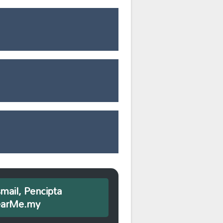
smail, Pencipta
earMe.my