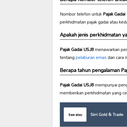
Nombor telefon untuk
Pajak Gadai
perkhidmatan pajak gadai atau ked
Apakah jenis perkhidmatan y
Pajak Gadai USJ8
menawarkan per
tentang
pelaburan emas
dan cara m
Berapa tahun pengalaman
Pa
Pajak Gadai USJ8
mempunyai pen
memberikan perkhidmatan yang cek
Sirri Gold & Trade
See also