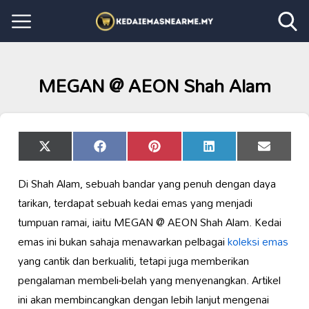
MEGAN @ AEON Shah Alam
Share
Share
Share
Share
Share
X
Facebook
Pinterest
LinkedIn
Email
on
on
on
on
on
(Twitter)
Di Shah Alam, sebuah bandar yang penuh dengan daya
tarikan, terdapat sebuah kedai emas yang menjadi
tumpuan ramai, iaitu MEGAN @ AEON Shah Alam. Kedai
emas ini bukan sahaja menawarkan pelbagai
koleksi emas
yang cantik dan berkualiti, tetapi juga memberikan
pengalaman membeli-belah yang menyenangkan. Artikel
ini akan membincangkan dengan lebih lanjut mengenai