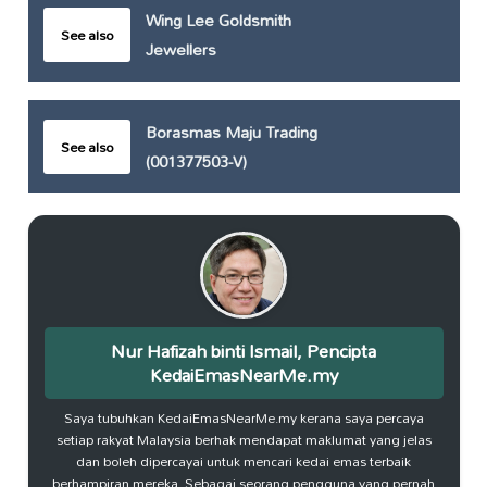
Wing Lee Goldsmith
See also
Jewellers
Borasmas Maju Trading
See also
(001377503-V)
Nur Hafizah binti Ismail, Pencipta
KedaiEmasNearMe.my
Saya tubuhkan KedaiEmasNearMe.my kerana saya percaya
setiap rakyat Malaysia berhak mendapat maklumat yang jelas
dan boleh dipercayai untuk mencari kedai emas terbaik
berhampiran mereka. Sebagai seorang pengguna yang pernah