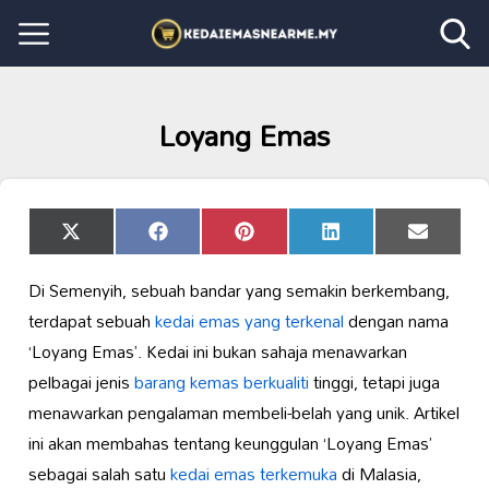
Loyang Emas
Share
Share
Share
Share
Share
X
Facebook
Pinterest
LinkedIn
Email
on
on
on
on
on
(Twitter)
Di Semenyih, sebuah bandar yang semakin berkembang,
terdapat sebuah
kedai emas yang terkenal
dengan nama
‘Loyang Emas’. Kedai ini bukan sahaja menawarkan
pelbagai jenis
barang kemas berkualiti
tinggi, tetapi juga
menawarkan pengalaman membeli-belah yang unik. Artikel
ini akan membahas tentang keunggulan ‘Loyang Emas’
sebagai salah satu
kedai emas terkemuka
di Malasia,