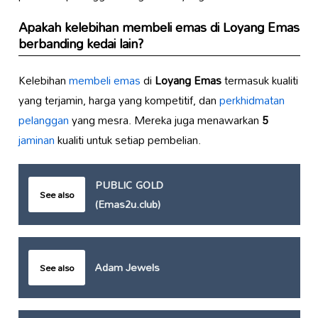
Apakah kelebihan membeli emas di
Loyang Emas
berbanding kedai lain?
Kelebihan
membeli emas
di
Loyang Emas
termasuk kualiti
yang terjamin, harga yang kompetitif, dan
perkhidmatan
pelanggan
yang mesra. Mereka juga menawarkan
5
jaminan
kualiti untuk setiap pembelian.
PUBLIC GOLD
See also
(Emas2u.club)
Adam Jewels
See also