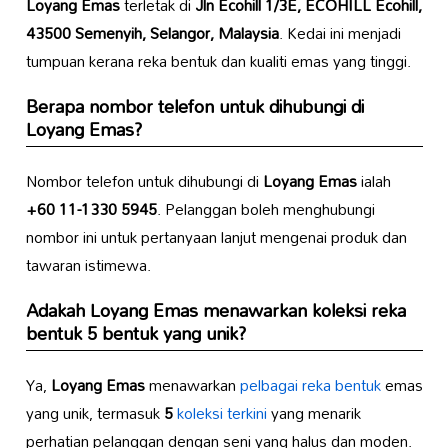
Loyang Emas
terletak di
Jln Ecohill 1/3E, ECOHILL Ecohill,
43500 Semenyih, Selangor, Malaysia
. Kedai ini menjadi
tumpuan kerana reka bentuk dan kualiti emas yang tinggi.
Berapa nombor telefon untuk dihubungi di
Loyang Emas
?
Nombor telefon untuk dihubungi di
Loyang Emas
ialah
+60 11-1330 5945
. Pelanggan boleh menghubungi
nombor ini untuk pertanyaan lanjut mengenai produk dan
tawaran istimewa.
Adakah
Loyang Emas
menawarkan koleksi reka
bentuk
5
bentuk yang unik?
Ya,
Loyang Emas
menawarkan
pelbagai reka bentuk
emas
yang unik, termasuk
5
koleksi terkini
yang menarik
perhatian pelanggan dengan seni yang halus dan moden.