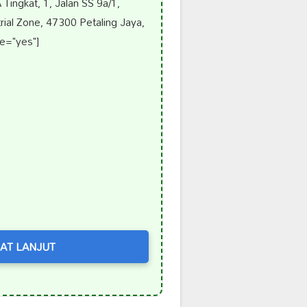
ingkat, 1, Jalan SS 9a/1,
ial Zone, 47300 Petaling Jaya,
e="yes"]
AT LANJUT