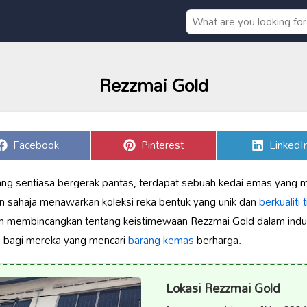
Rezzmai Gold
Share
Share
Share
Facebook
Pinterest
LinkedI
on
on
on
ang sentiasa bergerak pantas, terdapat sebuah kedai emas yang men
n sahaja menawarkan koleksi reka bentuk yang unik dan
berkualiti 
akan membincangkan tentang keistimewaan Rezzmai Gold dalam indus
a bagi mereka yang mencari
barang kemas
berharga.
Lokasi Rezzmai Gold