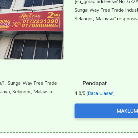
[su_gmap address="No. 632A T
Sungai Way Free Trade Industr
Selangor, Malaysia" responsiv
Pendapat
9a/1, Sungai Way Free Trade
 Jaya, Selangor, Malaysia
4.8/5 (
Baca Ulasan
)
MAKLUM