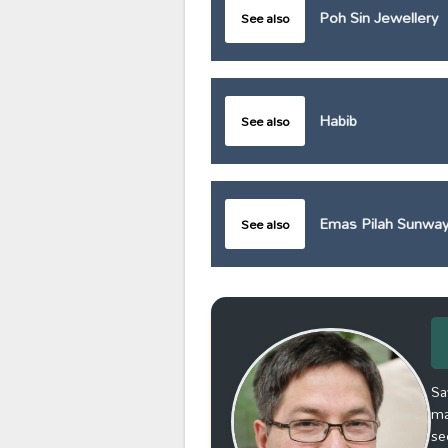
Poh Sin Jewellery
See also
Habib
See also
Emas Pilah Sunway
See also
Sa
ma
se