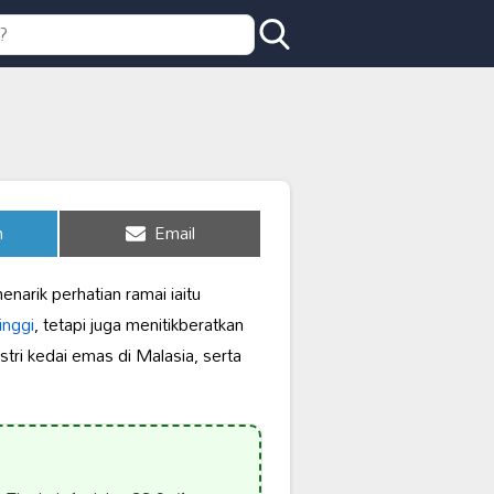
Share
n
Email
on
arik perhatian ramai iaitu
tinggi
, tetapi juga menitikberatkan
tri kedai emas di Malasia, serta