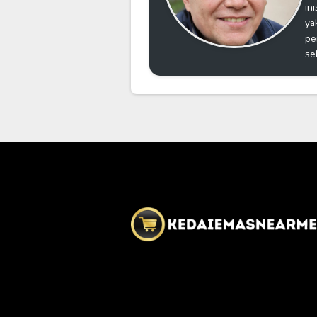
in
ya
pe
se