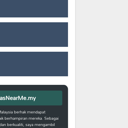
iEmasNearMe.my
Malaysia berhak mendapat
aik berhampiran mereka. Sebagai
an berkualiti, saya mengambil