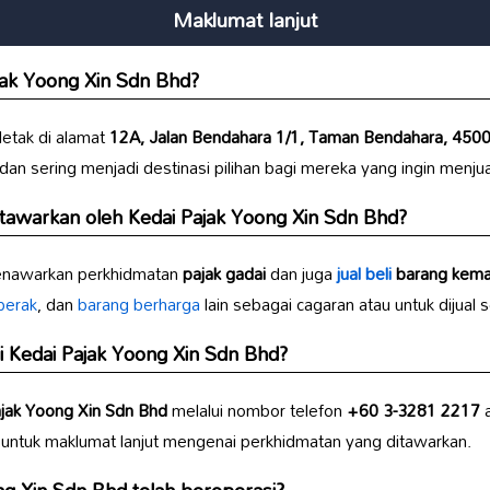
Maklumat lanjut
jak Yoong Xin Sdn Bhd
?
letak di alamat
12A, Jalan Bendahara 1/1, Taman Bendahara, 45000
 dan sering menjadi destinasi pilihan bagi mereka yang ingin menj
itawarkan oleh
Kedai Pajak Yoong Xin Sdn Bhd
?
nawarkan perkhidmatan
pajak gadai
dan juga
jual beli
barang kem
perak
, dan
barang berharga
lain sebagai cagaran atau untuk dijual 
i
Kedai Pajak Yoong Xin Sdn Bhd
?
jak Yoong Xin Sdn Bhd
melalui nombor telefon
+60 3-3281 2217
a
untuk maklumat lanjut mengenai perkhidmatan yang ditawarkan.