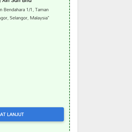
g Xin Sdn Bhd
n Bendahara 1/1, Taman
gor, Selangor, Malaysia"
AT LANJUT