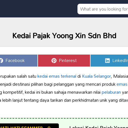
Kedai Pajak Yoong Xin Sdn Bhd
Share
Share
Share
Facebook
Pinterest
LinkedI
on
on
on
rupakan salah satu
kedai emas terkenal
di
Kuala Selangor
, Malasi
 menjadi destinasi pilihan bagi pelanggan yang mencari produk
emas b
 kompetitif, kedai ini bukan sahaja menawarkan nilai
pelaburan
yan
ka lebih lanjut tentang daya tarikan dan perkhidmatan unik yang di