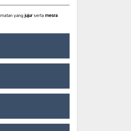
idmatan yang
jujur
serta
mesra