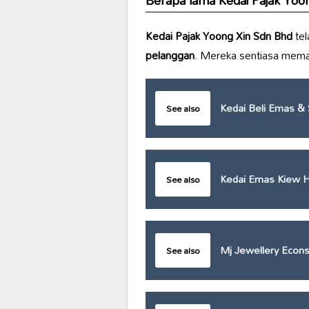
Berapa lama
Kedai Pajak Yoo
Kedai Pajak Yoong Xin Sdn Bhd
tel
pelanggan
. Mereka sentiasa memas
Kedai Beli Emas & 
See also
Kedai Emas Kiew H
See also
Mj Jewellery Econs
See also