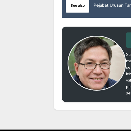
Pejabat Urusan Tar
See also
Sa
ma
se
in
ya
pe
se