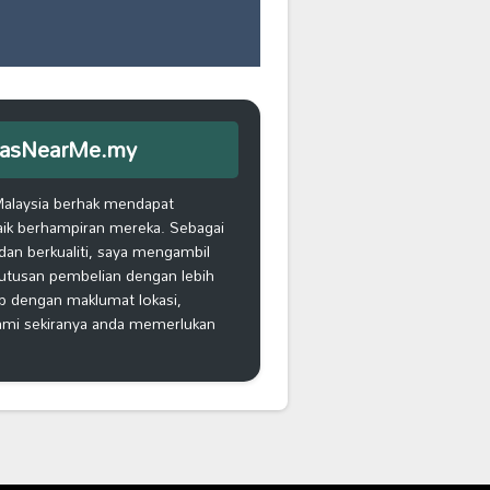
iEmasNearMe.my
Malaysia berhak mendapat
aik berhampiran mereka. Sebagai
an berkualiti, saya mengambil
putusan pembelian dengan lebih
ap dengan maklumat lokasi,
kami sekiranya anda memerlukan