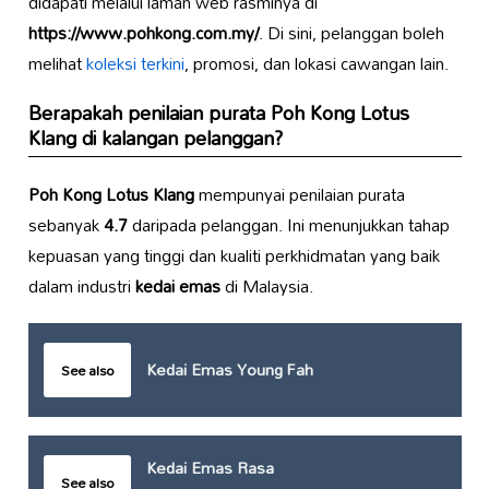
didapati melalui laman web rasminya di
https://www.pohkong.com.my/
. Di sini, pelanggan boleh
melihat
koleksi terkini
, promosi, dan lokasi cawangan lain.
Berapakah penilaian purata
Poh Kong Lotus
Klang
di kalangan pelanggan?
Poh Kong Lotus Klang
mempunyai penilaian purata
sebanyak
4.7
daripada pelanggan. Ini menunjukkan tahap
kepuasan yang tinggi dan kualiti perkhidmatan yang baik
dalam industri
kedai emas
di Malaysia.
Kedai Emas Young Fah
See also
Kedai Emas Rasa
See also