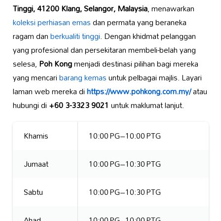
Tinggi, 41200 Klang, Selangor, Malaysia
, menawarkan
koleksi perhiasan emas
dan permata yang beraneka
ragam dan
berkualiti tinggi
. Dengan khidmat pelanggan
yang profesional dan persekitaran membeli-belah yang
selesa,
Poh Kong
menjadi destinasi pilihan bagi mereka
yang mencari
barang kemas
untuk pelbagai majlis. Layari
laman web mereka di
https://www.pohkong.com.my/
atau
hubungi di
+60 3-3323 9021
untuk maklumat lanjut.
Khamis
10:00 PG–10:00 PTG
Jumaat
10:00 PG–10:30 PTG
Sabtu
10:00 PG–10:30 PTG
Ahad
10:00 PG–10:00 PTG