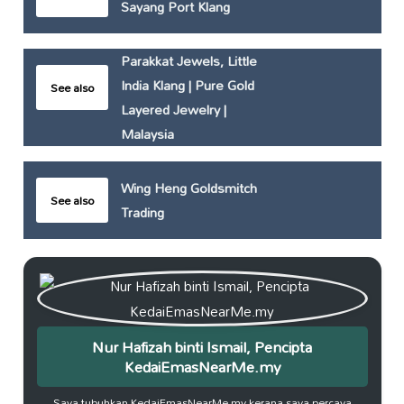
Sayang Port Klang
Parakkat Jewels, Little
India Klang | Pure Gold
See also
Layered Jewelry |
Malaysia
Wing Heng Goldsmitch
See also
Trading
Nur Hafizah binti Ismail, Pencipta
KedaiEmasNearMe.my
Saya tubuhkan KedaiEmasNearMe.my kerana saya percaya