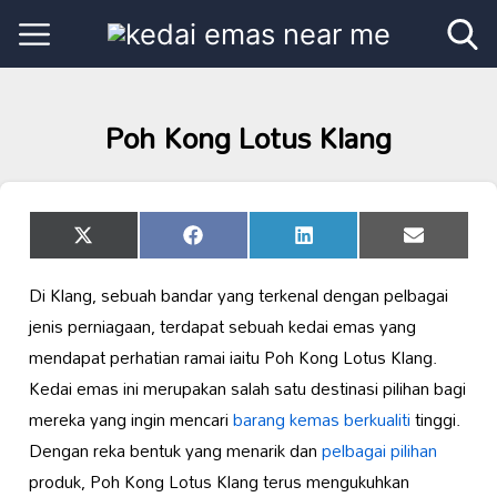
Poh Kong Lotus Klang
Share
Share
Share
Share
X
Facebook
LinkedIn
Email
on
on
on
on
(Twitter)
Di Klang, sebuah bandar yang terkenal dengan pelbagai
jenis perniagaan, terdapat sebuah kedai emas yang
mendapat perhatian ramai iaitu Poh Kong Lotus Klang.
Kedai emas ini merupakan salah satu destinasi pilihan bagi
mereka yang ingin mencari
barang kemas berkualiti
tinggi.
Dengan reka bentuk yang menarik dan
pelbagai pilihan
produk, Poh Kong Lotus Klang terus mengukuhkan