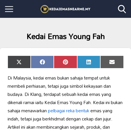
Kedai Emas Young Fah
Share
Share
Share
Share
Share
X
Facebook
Pinterest
LinkedIn
Email
on
on
on
on
on
(Twitter)
Di Malaysia, kedai emas bukan sahaja tempat untuk
membeli perhiasan, tetapi juga simbol kekayaan dan
budaya. Di Klang, terdapat sebuah kedai emas yang
dikenali ramai iaitu Kedai Emas Young Fah. Kedai ini bukan
sahaja menawarkan
pelbagai reka bentuk
emas yang
indah, tetapi juga berkhidmat dengan cekap dan jujur.
Artikel ini akan membincangkan sejarah, produk, dan