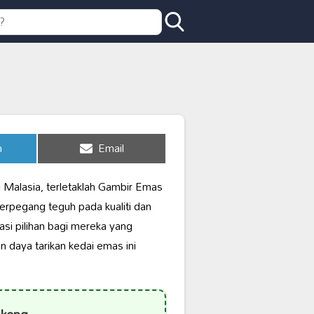
Share
n
Email
on
 Malasia, terletaklah Gambir Emas
erpegang teguh pada kualiti dan
i pilihan bagi mereka yang
n daya tarikan kedai emas ini