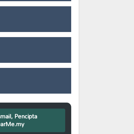
smail, Pencipta
earMe.my