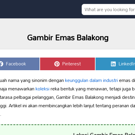
Gambir Emas Balakong
Share
Share
Share
Facebook
Pinterest
LinkedI
on
on
on
buah nama yang sinonim dengan
keunggulan dalam industri
emas di
ahaja menawarkan
koleksi
reka bentuk yang menawan, tetapi juga b
rasa pelbagai pelanggan, Gambir Emas Balakong menjadi destinas
ggi. Artikel ini akan membincangkan lebih lanjut tentang peranan da
.