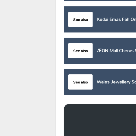
Kedai Emas Fah On
See also
ÆON Mall Cheras S
See also
Wales Jewellery S
See also