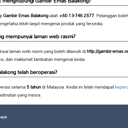
uk menghubungi
Gambir Emas Balakong
?
gi
Gambir Emas Balakong
ialah
+60 13-746 2577
. Pelanggan bole
ngetahui lebih lanjut mengenai produk yang tersedia.
ng
mempunyai laman web rasmi?
ai laman web rasmi yang boleh dilawati di
http://gambir-emas.ne
si, dan maklumat tambahan mengenai kedai.
lakong
telah beroperasi?
perasi selama
5 tahun
di Malaysia. Kedai ini telah mendapat
keper
idmatan yang mesra.
haya