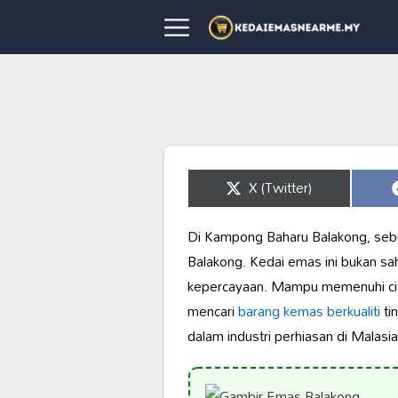
Share
X (Twitter)
on
Di Kampong Baharu Balakong, se
Balakong. Kedai emas ini bukan s
kepercayaan. Mampu memenuhi cita
mencari
barang kemas berkualiti
tin
dalam industri perhiasan di Malasia