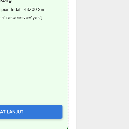
akong
ian Indah, 43200 Seri
a" responsive="yes"]
AT LANJUT