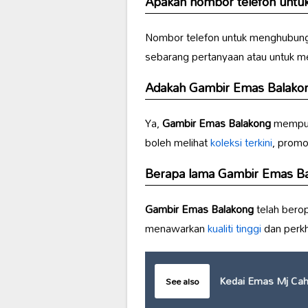
Apakah nombor telefon unt
Nombor telefon untuk menghubun
sebarang pertanyaan atau untuk me
Adakah
Gambir Emas Balako
Ya,
Gambir Emas Balakong
mempuny
boleh melihat
koleksi terkini
, promo
Berapa lama
Gambir Emas Ba
Gambir Emas Balakong
telah bero
menawarkan
kualiti tinggi
dan perkh
Kedai Emas Mj Ca
See also