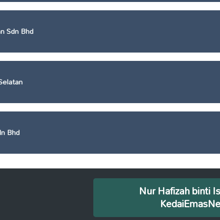
n Sdn Bhd
elatan
dn Bhd
Nur Hafizah binti I
KedaiEmasN