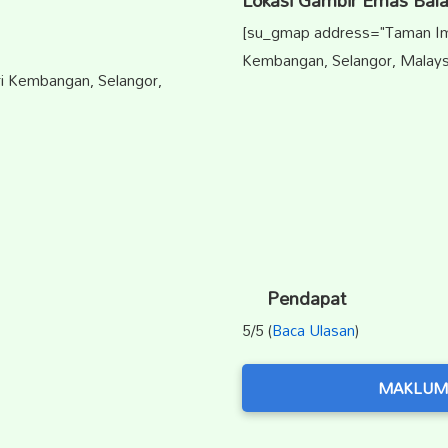
Lokasi Gambir Emas Bal
[su_gmap address="Taman Imp
Kembangan, Selangor, Malaysi
i Kembangan, Selangor,
Pendapat
5/5 (
Baca Ulasan
)
MAKLUM